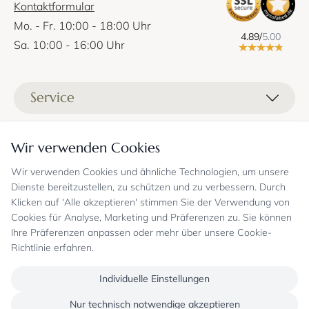
Kontaktformular
Mo. - Fr. 10:00 - 18:00 Uhr
4.89/
5.00
Sa. 10:00 - 16:00 Uhr
Service
Liefer- und Versandkosten
Informationen
Wir verwenden Cookies
Zahlungsmöglichkeiten
Stoffprobenanfrage
Wir verwenden Cookies und ähnliche Technologien, um unsere
Kontakt
Sicheres Einkaufen
Gutschein
Dienste bereitzustellen, zu schützen und zu verbessern. Durch
Showrooms
Sicheres Einkaufen und Retoureninfo
Klicken auf 'Alle akzeptieren' stimmen Sie der Verwendung von
Datenschutz
FAQ
Cookies für Analyse, Marketing und Präferenzen zu. Sie können
Echte Kundenbewertungen
Zahlungsarten
Allgemeine Geschäftsbedingungen
Jobs
Ihre Präferenzen anpassen oder mehr über unsere Cookie-
Überweisung erst kurz vor Lieferung
Widerrufsrecht, Widerrufsfolgen
Richtlinie erfahren.
Bekannt aus
Oder per PayPal (mit Käuferschutz)
Impressum
Newsletter
Sichere Zahlung mit SSL-Verschlüsselung
Blog
Individuelle Einstellungen
Folgen Sie uns
Onlineshop mit über 18 Jahren Erfahrung
Nur technisch notwendige akzeptieren