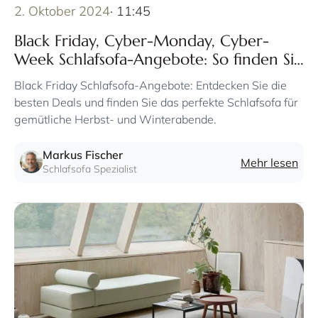
2. Oktober 2024
· 11:45
Black Friday, Cyber-Monday, Cyber-
Week Schlafsofa-Angebote: So finden Sie
am Black Friday das perfekte Schlafsofa
Black Friday Schlafsofa-Angebote: Entdecken Sie die
zum günstigen Preis
besten Deals und finden Sie das perfekte Schlafsofa für
gemütliche Herbst- und Winterabende.
Markus Fischer
Mehr lesen
Schlafsofa Spezialist