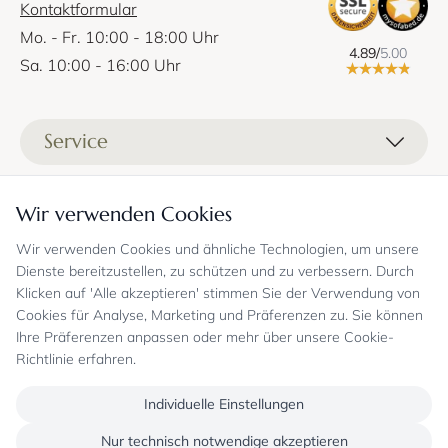
Kontaktformular
Mo. - Fr. 10:00 - 18:00 Uhr
4.89/
5.00
Sa. 10:00 - 16:00 Uhr
Service
Liefer- und Versandkosten
Informationen
Wir verwenden Cookies
Zahlungsmöglichkeiten
Stoffprobenanfrage
Wir verwenden Cookies und ähnliche Technologien, um unsere
Kontakt
Sicheres Einkaufen
Gutschein
Dienste bereitzustellen, zu schützen und zu verbessern. Durch
Showrooms
Sicheres Einkaufen und Retoureninfo
Klicken auf 'Alle akzeptieren' stimmen Sie der Verwendung von
Datenschutz
FAQ
Cookies für Analyse, Marketing und Präferenzen zu. Sie können
Echte Kundenbewertungen
Zahlungsarten
Allgemeine Geschäftsbedingungen
Jobs
Ihre Präferenzen anpassen oder mehr über unsere Cookie-
Überweisung erst kurz vor Lieferung
Widerrufsrecht, Widerrufsfolgen
Richtlinie erfahren.
Bekannt aus
Oder per PayPal (mit Käuferschutz)
Impressum
Newsletter
Sichere Zahlung mit SSL-Verschlüsselung
Blog
Individuelle Einstellungen
Folgen Sie uns
Onlineshop mit über 18 Jahren Erfahrung
Nur technisch notwendige akzeptieren