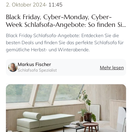
2. Oktober 2024
· 11:45
Black Friday, Cyber-Monday, Cyber-
Week Schlafsofa-Angebote: So finden Sie
am Black Friday das perfekte Schlafsofa
Black Friday Schlafsofa-Angebote: Entdecken Sie die
zum günstigen Preis
besten Deals und finden Sie das perfekte Schlafsofa für
gemütliche Herbst- und Winterabende.
Markus Fischer
Mehr lesen
Schlafsofa Spezialist