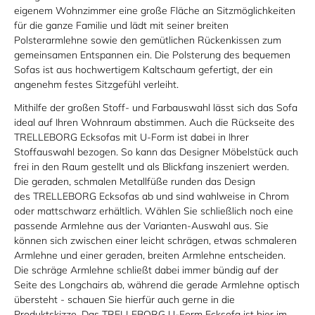
eigenem Wohnzimmer eine große Fläche an Sitzmöglichkeiten
für die ganze Familie und lädt mit seiner breiten
Polsterarmlehne sowie den gemütlichen Rückenkissen zum
gemeinsamen Entspannen ein. Die Polsterung des bequemen
Sofas ist aus hochwertigem Kaltschaum gefertigt, der ein
angenehm festes Sitzgefühl verleiht.
Mithilfe der großen Stoff- und Farbauswahl lässt sich das Sofa
ideal auf Ihren Wohnraum abstimmen. Auch die Rückseite des
TRELLEBORG Ecksofas mit U-Form ist dabei in Ihrer
Stoffauswahl bezogen. So kann das Designer Möbelstück auch
frei in den Raum gestellt und als Blickfang inszeniert werden.
Die geraden, schmalen Metallfüße runden das Design
des TRELLEBORG Ecksofas ab und sind wahlweise in Chrom
oder mattschwarz erhältlich. Wählen Sie schließlich noch eine
passende Armlehne aus der Varianten-Auswahl aus. Sie
können sich zwischen einer leicht schrägen, etwas schmaleren
Armlehne und einer geraden, breiten Armlehne entscheiden.
Die schräge Armlehne schließt dabei immer bündig auf der
Seite des Longchairs ab, während die gerade Armlehne optisch
übersteht - schauen Sie hierfür auch gerne in die
Produktskizze. Das TRELLEBORG U-Form Ecksofa ist hier im