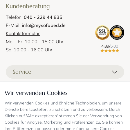
Kundenberatung
Telefon:
040 - 229 44 835
E-Mail:
info@mysofabed.de
Kontaktformular
Mo. - Fr. 10:00 - 18:00 Uhr
4.89/
5.00
Sa. 10:00 - 16:00 Uhr
Service
Liefer- und Versandkosten
Informationen
Wir verwenden Cookies
Zahlungsmöglichkeiten
Stoffprobenanfrage
Wir verwenden Cookies und ähnliche Technologien, um unsere
Kontakt
Sicheres Einkaufen
Gutschein
Dienste bereitzustellen, zu schützen und zu verbessern. Durch
Showrooms
Sicheres Einkaufen und Retoureninfo
Klicken auf 'Alle akzeptieren' stimmen Sie der Verwendung von
Datenschutz
FAQ
Cookies für Analyse, Marketing und Präferenzen zu. Sie können
Echte Kundenbewertungen
Zahlungsarten
Allgemeine Geschäftsbedingungen
Jobs
Ihre Präferenzen anpassen oder mehr über unsere Cookie-
Überweisung erst kurz vor Lieferung