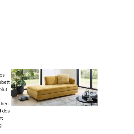
.
 es
ebett
olut
rken
d das
ht
g