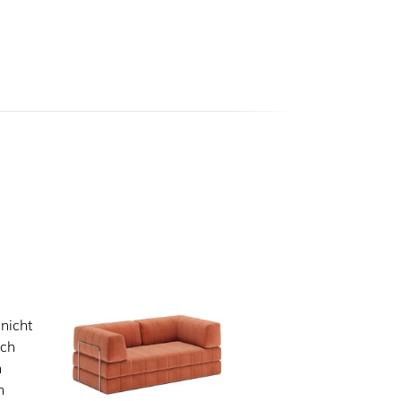
nicht
rch
h
n