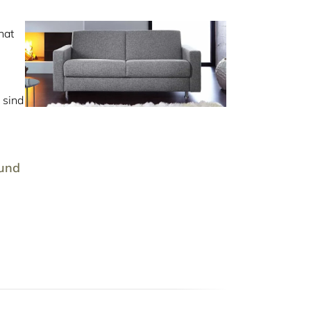
nat
 sind
.
und