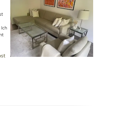
st
 Ich
nt
st