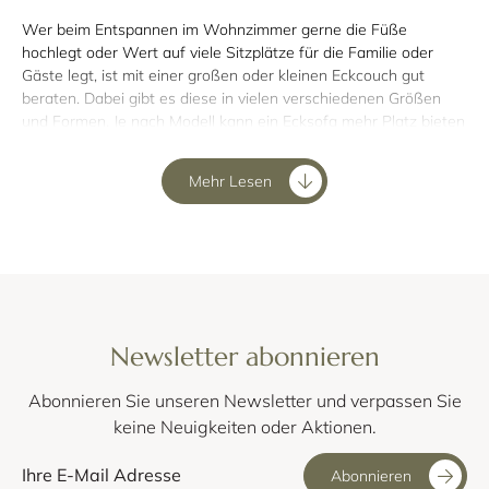
Wer beim Entspannen im Wohnzimmer gerne die Füße
hochlegt oder Wert auf viele Sitzplätze für die Familie oder
Gäste legt, ist mit einer großen oder kleinen Eckcouch gut
beraten. Dabei gibt es diese in vielen verschiedenen Größen
und Formen. Je nach Modell kann ein Ecksofa mehr Platz bieten
3-Sitzer Sofa
als zum Beispiel ein
. Genauso gibt es aber auch
kleine Eckcouches, die im begrenzten Raum schön eingesetzt
Mehr Lesen
werden können. Viele unserer Designer Ecksofas sind in
bestimmten Stilen gehalten und darüber hinaus haben Sie auch
meistens noch einen gewissen Gestaltungsspielraum.
Sie sehen also, die verschiedenen großen und kleinen Ecksofas
unterscheiden sich in mehr als nur darin, auf welcher Seite der
Couch sich die Ecke befindet. Um Ihnen zu helfen, das richtige
Möbelstück für Sie zu finden, haben wir wesentliche Punkte,
Newsletter abonnieren
auf die es ankommt, für Sie zusammengefasst.
Abonnieren Sie unseren Newsletter und verpassen Sie
Inhaltsverzeichnis
keine Neuigkeiten oder Aktionen.
Ecksofa Ausrichtung links oder rechts?
Abonnieren
Eine oder zwei Ecken?