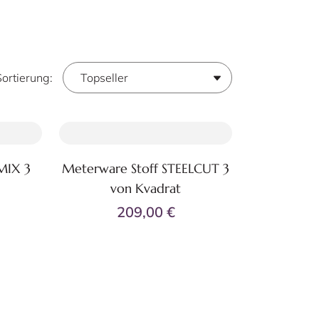
Sortierung:
MIX 3
Meterware Stoff STEELCUT 3
Zum Produkt
von Kvadrat
61
+16
209,00 €