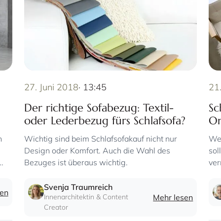
27. Juni 2018
· 13:45
21
Der richtige Sofabezug: Textil-
Sc
oder Lederbezug fürs Schlafsofa?
On
n
Wichtig sind beim Schlafsofakauf nicht nur
Wer
Design oder Komfort. Auch die Wahl des
sol
Bezuges ist überaus wichtig.
ver
Onl
Svenja Traumreich
sen
Innenarchitektin & Content
Mehr lesen
Creator