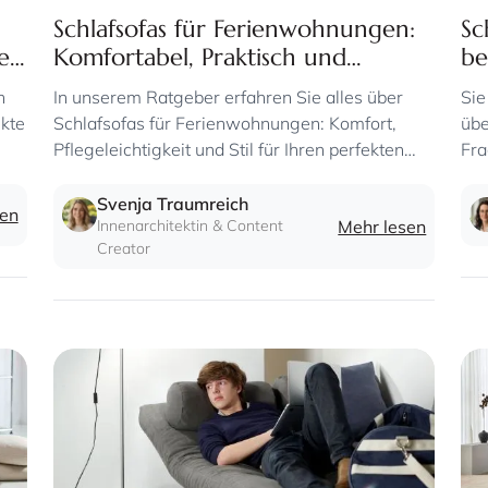
Schlafsofas für Ferienwohnungen:
Sc
e:
Komfortabel, Praktisch und
be
Pflegeleicht
n
In unserem Ratgeber erfahren Sie alles über
Sie
en
ekte
Schlafsofas für Ferienwohnungen: Komfort,
übe
Pflegeleichtigkeit und Stil für Ihren perfekten
Fra
Aufenthalt.
Dau
Svenja Traumreich
sen
Innenarchitektin & Content
Mehr lesen
Creator