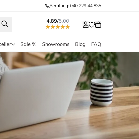
Beratung: 040 229 44 835
4.89/
5.00
eller
Sale %
Showrooms
Blog
FAQ