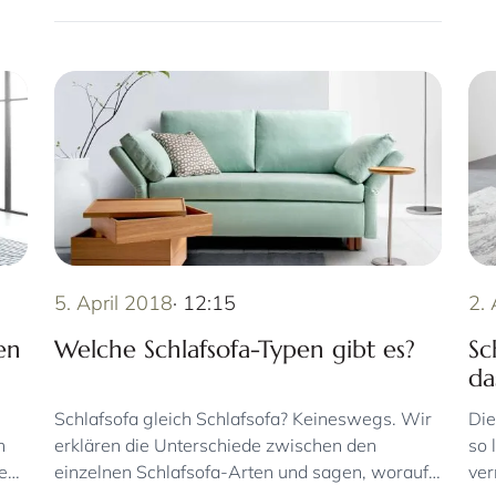
5. April 2018
· 12:15
2.
en
Welche Schlafsofa-Typen gibt es?
Sc
da
Schlafsofa gleich Schlafsofa? Keineswegs. Wir
Die
n
erklären die Unterschiede zwischen den
so 
ten
einzelnen Schlafsofa-Arten und sagen, worauf
ver