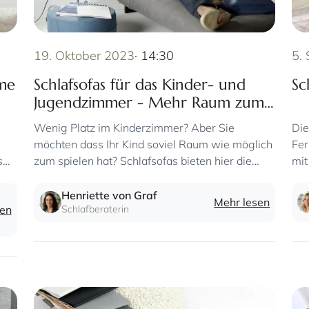
19. Oktober 2023
· 14:30
5.
ume
Schlafsofas für das Kinder- und
Sc
Jugendzimmer - Mehr Raum zum
Aufwachsen
Wenig Platz im Kinderzimmer? Aber Sie
Die
möchten dass Ihr Kind soviel Raum wie möglich
Fer
s
zum spielen hat? Schlafsofas bieten hier die
mit
perfekte Lösung. Als Dauerbett oder als
Sch
Gästebett für spontanen Besuch der Freunde.
Henriette von Graf
Mehr lesen
sen
Schlafberaterin