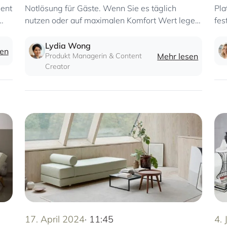
ment
Notlösung für Gäste. Wenn Sie es täglich
Pla
nutzen oder auf maximalen Komfort Wert legen,
fes
sollten Sie einige zentrale Faktoren
berücksichtigen
Lydia Wong
sen
Produkt Managerin & Content
Mehr lesen
Creator
17. April 2024
· 11:45
4.