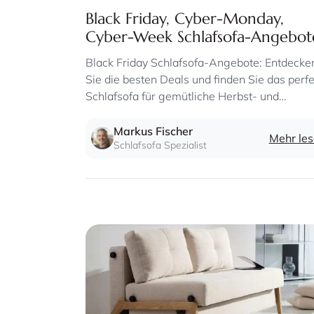
Black Friday, Cyber-Monday,
Cyber-Week Schlafsofa-Angebot
So finden Sie am Black Friday das
Black Friday Schlafsofa-Angebote: Entdecke
perfekte Schlafsofa zum günstig
Sie die besten Deals und finden Sie das perf
Preis
Schlafsofa für gemütliche Herbst- und
Winterabende.
Markus Fischer
Mehr le
Schlafsofa Spezialist