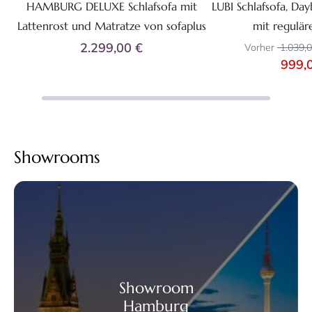
HAMBURG DELUXE Schlafsofa mit
LUBI Schlafsofa, Day
Lattenrost und Matratze von sofaplus
mit regulär
2.299,00 €
Vorher
1.039,
999,
Showrooms
Showroom
Hamburg