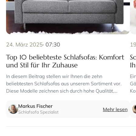
ohne vorherige Anzahlung!
können.
Liefertermin nach Absprache mit 4-5 Stunden genauem
Zeitfenster
24. März 2025
· 07:30
19
Top 10 beliebteste Schlafsofas: Komfort
S
und Stil für Ihr Zuhause
I
In diesem Beitrag stellen wir Ihnen die zehn
Ei
beliebtesten Schlafsofas aus unserem Sortiment vor.
Gä
Diese Modelle zeichnen sich durch hohe Qualität,
Ko
komfortable Liegeflächen und innovative Mechanismen
be
aus.
Markus Fischer
Mehr lesen
Schlafsofa Spezialist