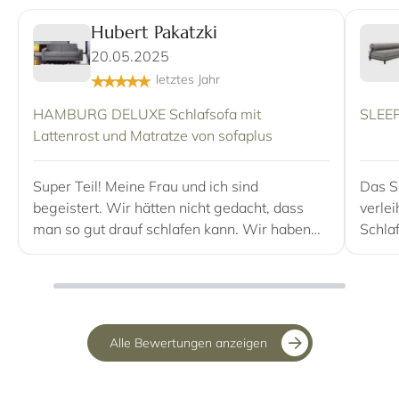
Hubert Pakatzki
20.05.2025
letztes Jahr
HAMBURG DELUXE Schlafsofa mit
SLEEP
Lattenrost und Matratze von sofaplus
Super Teil! Meine Frau und ich sind
Das Sl
begeistert. Wir hätten nicht gedacht, dass
verle
man so gut drauf schlafen kann. Wir haben
Schlaf
uns für die Taschenfederkern Matratze und
man m
dem Orthoflex Untergrund entschieden und
sind sehr zufrieden. Das Hamburg Deluxe ist
eine klare kauf Empfehlung!
Alle Bewertungen anzeigen