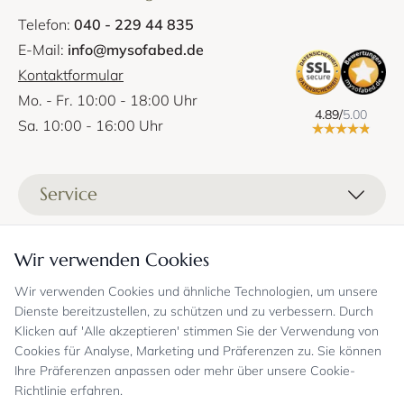
Telefon:
040 - 229 44 835
E-Mail:
info@mysofabed.de
Kontaktformular
Mo. - Fr. 10:00 - 18:00 Uhr
4.89/
5.00
Sa. 10:00 - 16:00 Uhr
Service
Liefer- und Versandkosten
Informationen
Wir verwenden Cookies
Zahlungsmöglichkeiten
Stoffprobenanfrage
Wir verwenden Cookies und ähnliche Technologien, um unsere
Kontakt
Sicheres Einkaufen
Gutschein
Dienste bereitzustellen, zu schützen und zu verbessern. Durch
Showrooms
Sicheres Einkaufen und Retoureninfo
Klicken auf 'Alle akzeptieren' stimmen Sie der Verwendung von
Datenschutz
FAQ
Cookies für Analyse, Marketing und Präferenzen zu. Sie können
Echte Kundenbewertungen
Zahlungsarten
Allgemeine Geschäftsbedingungen
Jobs
Ihre Präferenzen anpassen oder mehr über unsere Cookie-
Überweisung erst kurz vor Lieferung
Widerrufsrecht, Widerrufsfolgen
Richtlinie erfahren.
Bekannt aus
Oder per PayPal (mit Käuferschutz)