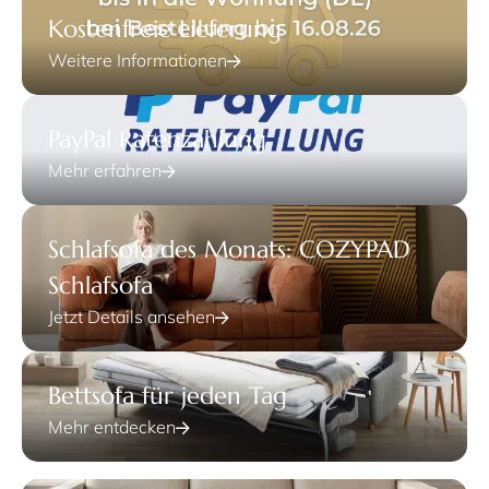
Kostenfreie Lieferung
Weitere Informationen
PayPal Ratenzahlung
Mehr erfahren
Schlafsofa des Monats: COZYPAD
Schlafsofa
Jetzt Details ansehen
Bettsofa für jeden Tag
Mehr entdecken