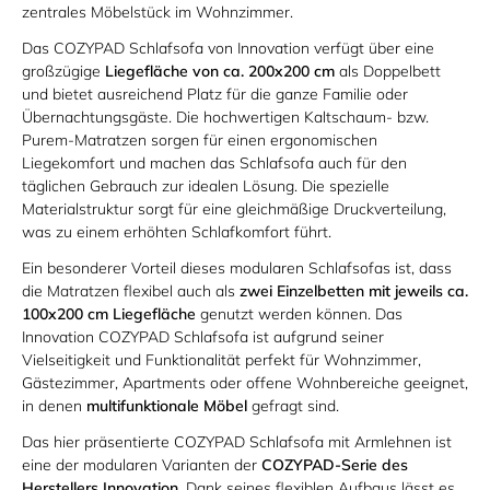
zentrales Möbelstück im Wohnzimmer.
Das COZYPAD Schlafsofa von Innovation verfügt über eine
großzügige
Liegefläche von ca. 200x200 cm
als Doppelbett
und bietet ausreichend Platz für die ganze Familie oder
Übernachtungsgäste. Die hochwertigen Kaltschaum- bzw.
Purem-Matratzen sorgen für einen ergonomischen
Liegekomfort und machen das Schlafsofa auch für den
täglichen Gebrauch zur idealen Lösung. Die spezielle
Materialstruktur sorgt für eine gleichmäßige Druckverteilung,
was zu einem erhöhten Schlafkomfort führt.
Ein besonderer Vorteil dieses modularen Schlafsofas ist, dass
die Matratzen flexibel auch als
zwei Einzelbetten mit jeweils ca.
100x200 cm Liegefläche
genutzt werden können. Das
Innovation COZYPAD Schlafsofa ist aufgrund seiner
Vielseitigkeit und Funktionalität perfekt für Wohnzimmer,
Gästezimmer, Apartments oder offene Wohnbereiche geeignet,
in denen
multifunktionale Möbel
gefragt sind.
Das hier präsentierte COZYPAD Schlafsofa mit Armlehnen ist
eine der modularen Varianten der
COZYPAD-Serie des
Herstellers Innovation
. Dank seines flexiblen Aufbaus lässt es