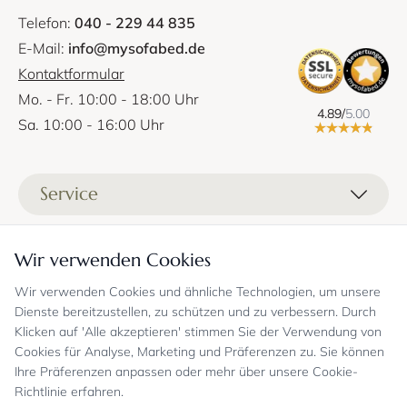
Telefon:
040 - 229 44 835
E-Mail:
info@mysofabed.de
Kontaktformular
Mo. - Fr. 10:00 - 18:00 Uhr
4.89/
5.00
Sa. 10:00 - 16:00 Uhr
Service
Liefer- und Versandkosten
Informationen
Wir verwenden Cookies
Zahlungsmöglichkeiten
Stoffprobenanfrage
Wir verwenden Cookies und ähnliche Technologien, um unsere
Kontakt
Sicheres Einkaufen
Gutschein
Dienste bereitzustellen, zu schützen und zu verbessern. Durch
Showrooms
Sicheres Einkaufen und Retoureninfo
Klicken auf 'Alle akzeptieren' stimmen Sie der Verwendung von
Datenschutz
FAQ
Cookies für Analyse, Marketing und Präferenzen zu. Sie können
Echte Kundenbewertungen
Zahlungsarten
Allgemeine Geschäftsbedingungen
Jobs
Ihre Präferenzen anpassen oder mehr über unsere Cookie-
Überweisung erst kurz vor Lieferung
Widerrufsrecht, Widerrufsfolgen
Richtlinie erfahren.
Bekannt aus
Oder per PayPal (mit Käuferschutz)
Impressum