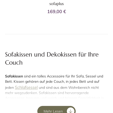
sofaplus
169,00 €
Sofakissen und Dekokissen für Ihre
Couch
Sofakissen
sind ein tolles Accessoire für Ihr Sofa, Sessel und
Bett. Kissen gehören auf jede Couch, in jedes Bett und auf
Schlafsessel
jeden
und sind aus dem Wohnbereich nicht
mehr wegzudenken. Sofakissen sind hervorragende
Accessoires, bequem und weich und bringen Gemütlichkeit in
jeden Raum. In dieser Kategorie finden Sie eine große Auswahl
an verschiedenen
Sofakissen von Innovation, Softline, sofaplus
Mehr Lesen