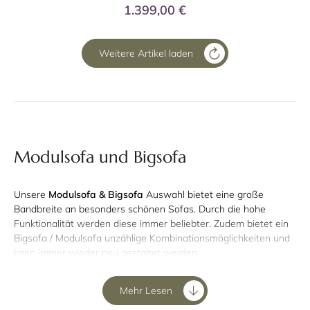
1.399,00 €
Weitere Artikel laden
Modulsofa und Bigsofa
Unsere
Modulsofa & Bigsofa
Auswahl bietet eine große
Bandbreite an besonders schönen Sofas. Durch die hohe
Funktionalität werden diese immer beliebter. Zudem bietet ein
Bigsofa / Modulsofa unzählige Kombinationsmöglichkeiten und
kann immer wieder neu gestaltet werden.
Ein Bigsofa zum Entspannen mit der
Mehr Lesen
Familie