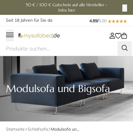
50 € / 100 € Gutschein auf alle Hersteller -
Infos hier
Seit 18 Jahren für Sie da
4.89/
5.00
Modulsofa und Bigsofa
Startseite
Schlafsofa
Modulsofa und Bigsofa