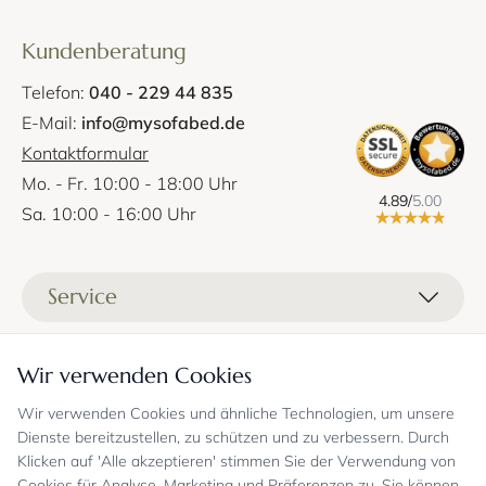
Kundenberatung
Telefon:
040 - 229 44 835
E-Mail:
info@mysofabed.de
Kontaktformular
Mo. - Fr. 10:00 - 18:00 Uhr
4.89/
5.00
Sa. 10:00 - 16:00 Uhr
Service
Liefer- und Versandkosten
Informationen
Wir verwenden Cookies
Zahlungsmöglichkeiten
Stoffprobenanfrage
Wir verwenden Cookies und ähnliche Technologien, um unsere
Kontakt
Sicheres Einkaufen
Gutschein
Dienste bereitzustellen, zu schützen und zu verbessern. Durch
Showrooms
Sicheres Einkaufen und Retoureninfo
Klicken auf 'Alle akzeptieren' stimmen Sie der Verwendung von
Datenschutz
FAQ
Cookies für Analyse, Marketing und Präferenzen zu. Sie können