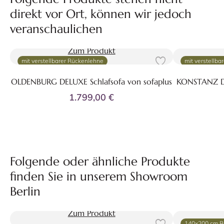
direkt vor Ort, können wir jedoch
veranschaulichen
Zum Produkt
mit verstellbarer Rückenlehne
mit verstellb
OLDENBURG DELUXE Schlafsofa von sofaplus
KONSTANZ DE
1.799,00 €
Folgende oder ähnliche Produkte
finden Sie in unserem Showroom
Berlin
Zum Produkt
140x200 cm B