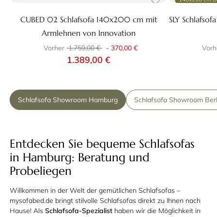
CUBED 02 Schlafsofa 140x200 cm mit
SLY Schlafsof
Armlehnen von Innovation
Vorher
1.759,00 €
-
370,00 €
Vorh
1.389,00 €
Schlafsofa Showroom Hamburg
Schlafsofa Showroom Berl
Entdecken Sie bequeme Schlafsofas
in Hamburg: Beratung und
Probeliegen
Willkommen in der Welt der gemütlichen Schlafsofas –
mysofabed.de bringt stilvolle Schlafsofas direkt zu Ihnen nach
Hause! Als
Schlafsofa-Spezialist
haben wir die Möglichkeit in