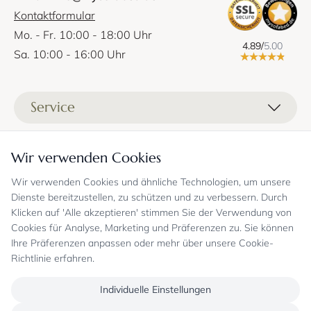
Kontaktformular
Mo. - Fr. 10:00 - 18:00 Uhr
4.89/
5.00
Sa. 10:00 - 16:00 Uhr
Service
Liefer- und Versandkosten
Informationen
Wir verwenden Cookies
Zahlungsmöglichkeiten
Stoffprobenanfrage
Wir verwenden Cookies und ähnliche Technologien, um unsere
Kontakt
Sicheres Einkaufen
Gutschein
Dienste bereitzustellen, zu schützen und zu verbessern. Durch
Showrooms
Sicheres Einkaufen und Retoureninfo
Klicken auf 'Alle akzeptieren' stimmen Sie der Verwendung von
Datenschutz
FAQ
Cookies für Analyse, Marketing und Präferenzen zu. Sie können
Echte Kundenbewertungen
Zahlungsarten
Allgemeine Geschäftsbedingungen
Jobs
Ihre Präferenzen anpassen oder mehr über unsere Cookie-
Überweisung erst kurz vor Lieferung
Widerrufsrecht, Widerrufsfolgen
Richtlinie erfahren.
Bekannt aus
Oder per PayPal (mit Käuferschutz)
Impressum
Newsletter
Sichere Zahlung mit SSL-Verschlüsselung
Blog
Individuelle Einstellungen
Folgen Sie uns
Onlineshop mit über 18 Jahren Erfahrung