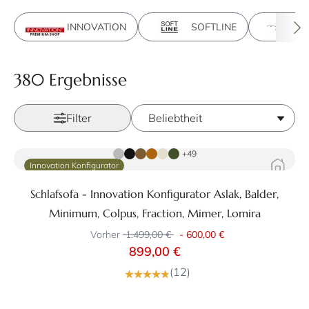
INNOVATION
SOFTLINE
s
380 Ergebnisse
Filter
Zum Produkt
+49
Innovation Konfigurator
Schlafsofa - Innovation Konfigurator Aslak, Balder,
Minimum, Colpus, Fraction, Mimer, Lomira
Vorher
1.499,00 €
-
600,00 €
899,00 €
(12)
Zum Produkt