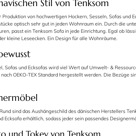
navischen Stil von Tenksom
r Produktion von hochwertigen Hockern, Sesseln, Sofas und Ec
tücke optisch sehr gut in jeden Wohnraum ein. Durch die unte
turen, passt ein Tenksom Sofa in jede Einrichtung. Egal ob läs
r kleine Leseecken. Ein Design für alle Wohnräume.
bewusst
el, Sofas und Ecksofas wird viel Wert auf Umwelt- & Ressourc
e nach OEKO-TEX Standard hergestellt werden. Die Bezüge si
gnermöbel
 Rund sind das Aushängeschild des dänischen Herstellers Ten
nd Ecksofa erhältlich, sodass jeder sein passendes Designermö
yto und Tokey von Tenksom