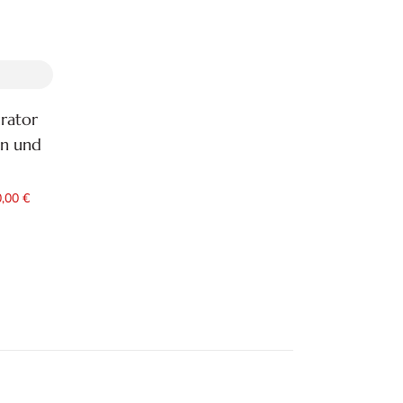
rator
on und
,00 €