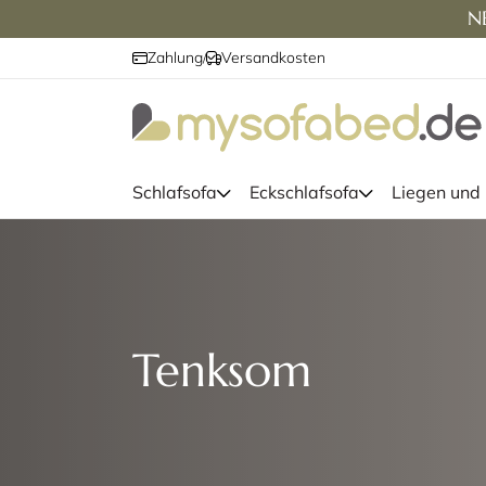
NE
Zahlung
Versandkosten
/
Schlafsofa
Eckschlafsofa
Liegen und
Tenksom