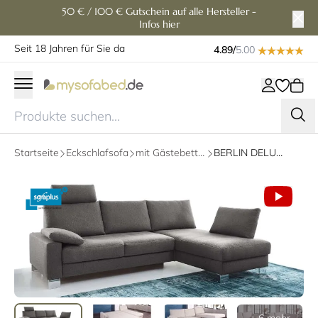
50 € / 100 € Gutschein auf alle Hersteller -
Infos hier
Seit 18 Jahren für Sie da
4.89/
5.00
Startseite
Eckschlafsofa
mit Gästebettfunktion
BERLIN DELUXE Eckschlafsofa mit Bettkasten und Longchair von sofaplus