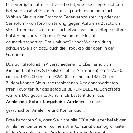
hochwertigen Lattenrost verarbeitet, was das Liegen auf dem
Bettsofa zusätzlich zur Polsterung noch bequemer macht.
Wählen Sie aus der Standard Federkernpolsterung oder der
Sensoform-Komfort-Polsterung (gegen Aufpreis). Zusätzlich
steht Ihnen auch die neue, noch etwas weichere Steppmatten-
Polsterung zur Verfügung: Diese hat eine leicht
daunenkissenartige Optik mit natürlicher Wellenbildung –
schauen Sie sich dazu auch die Produktbilder oben in der
Galerie an.
Das Schlafsofa ist in 4 verschiedenen Größen erhältlich
(Gesamtbreite des Sitzpolsters ohne Armlehnen): ca. 122x200
cm, ca. 142x200 cm, ca. 162x200 cm und ca. 182x200 cm.
Zudem können Sie aus verschiedenen Armlehnenvarianten
Ihren Favoriten für das sofaplus BERLIN DELUXE Schlafsofa
wählen. Das gesamte Außenmaß besteht dann aus
Armlehne + Sofa + Longchair + Armlehne
, je nach
gewünschter Armlehne und Kombination.
Bitte beachten Sie, dass Sie nicht alle Füße mit jeder beliebigen
Armlehne kombinieren können. Alle Kombinationsmöglichkeiten
finden Sie unten in der Armlehnen- bzw. Fußauswahl.