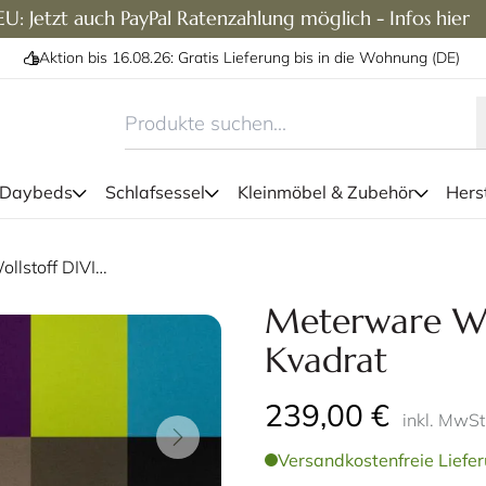
U: Jetzt auch PayPal Ratenzahlung möglich - Infos hier
Aktion bis 16.08.26: Gratis Lieferung bis in die Wohnung (DE)
 Daybeds
Schlafsessel
Kleinmöbel & Zubehör
Herst
Meterware Wollstoff DIVINA 3 von Kvadrat
Meterware Wo
Kvadrat
239,00 €
inkl. MwSt
Versandkostenfreie Liefer