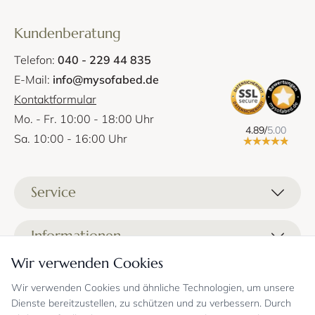
Kundenberatung
Telefon:
040 - 229 44 835
E-Mail:
info@mysofabed.de
Kontaktformular
Mo. - Fr. 10:00 - 18:00 Uhr
4.89/
5.00
Sa. 10:00 - 16:00 Uhr
Service
Liefer- und Versandkosten
Informationen
Zahlungsmöglichkeiten
Wir verwenden Cookies
Stoffprobenanfrage
Kontakt
Sicheres Einkaufen
Gutschein
Wir verwenden Cookies und ähnliche Technologien, um unsere
Showrooms
Sicheres Einkaufen und Retoureninfo
Dienste bereitzustellen, zu schützen und zu verbessern. Durch
Datenschutz
FAQ