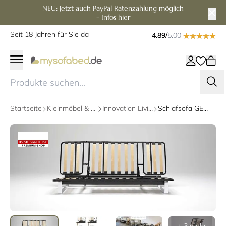
NEU: Jetzt auch PayPal Ratenzahlung möglich
- Infos hier
Seit 18 Jahren für Sie da
4.89/
5.00
Startseite
Kleinmöbel & Zubehör
Innovation Living Zubehör
Schlafsofa GESTELLE von Innovation - Self Design Modelle