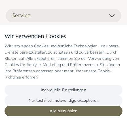
Service
Liefer- und Versandkosten
Informationen
Wir verwenden Cookies
Zahlungsmöglichkeiten
Stoffprobenanfrage
Wir verwenden Cookies und ähnliche Technologien, um unsere
Kontakt
Sicheres Einkaufen
Gutschein
Dienste bereitzustellen, zu schützen und zu verbessern. Durch
Showrooms
Sicheres Einkaufen und Retoureninfo
Klicken auf 'Alle akzeptieren' stimmen Sie der Verwendung von
Datenschutz
FAQ
Cookies für Analyse, Marketing und Präferenzen zu. Sie können
Echte Kundenbewertungen
Zahlungsarten
Allgemeine Geschäftsbedingungen
Jobs
Ihre Präferenzen anpassen oder mehr über unsere Cookie-
Überweisung erst kurz vor Lieferung
Widerrufsrecht, Widerrufsfolgen
Richtlinie erfahren.
Bekannt aus
Oder per PayPal (mit Käuferschutz)
Impressum
Newsletter
Sichere Zahlung mit SSL-Verschlüsselung
Blog
Individuelle Einstellungen
Folgen Sie uns
Onlineshop mit über 18 Jahren Erfahrung
Nur technisch notwendige akzeptieren
Alle auswählen
Copyright © mysofabed GmbH - Alle Rechte vorbehalten
Alle Preise in € inkl. 19 % gesetzl. Mehrwertsteuer