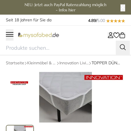
NEU: Jetzt auch PayPal Ratenzahlung möglich
- Infos hier
Seit 18 Jahren für Sie da
4.89/
5.00
Startseite
Kleinmöbel & Zubehör
Innovation Living Zubehör
TOPPER DÜNN - MATRATZENSCHONER von Innovation - verschiedene Größen