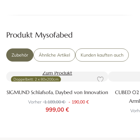
Produkt Mysofabed
Zubehör
Ähnliche Artikel
Kunden kauften auch
Zum Produkt
Doppelbett: 2 x 80x200cm
SIGMUND Schlafsofa, Daybed von Innovation
CUBED 02 
Arml
Vorher
1.189,00 €
-
190,00 €
999,00 €
Vorh