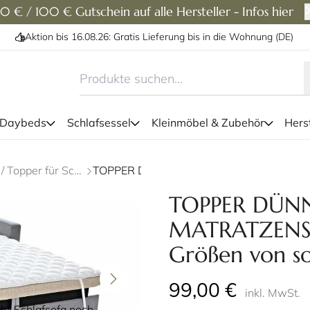
0 € / 100 € Gutschein auf alle Hersteller - Infos hier
Aktion bis 16.08.26: Gratis Lieferung bis in die Wohnung (DE)
 Daybeds
Schlafsessel
Kleinmöbel & Zubehör
Herst
Matratzen / Topper für Schlafsofas
TOPPER DÜNN - MATRATZENSCHONER in diversen Größen von sofaplus
In verschieden
TOPPER DÜNN
MATRATZENSC
Größen von so
99,00 €
inkl. MwSt.
 Schlafsofa noch