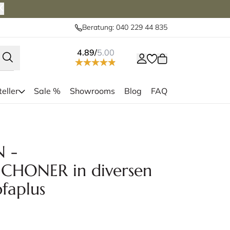
Beratung: 040 229 44 835
4.89/
5.00
eller
Sale %
Showrooms
Blog
FAQ
en Größen erhältlich
Si
 -
HONER in diversen
faplus