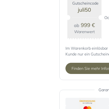
Gutscheincode
juli50
Od
999 €
ab
Warenwert
Im Warenkorb einlösbar 
Kunde nur ein Gutschein
Finden Sie mehr Info
Garan