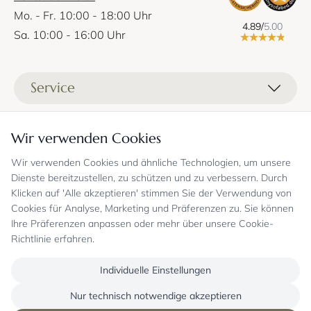
Mo. - Fr. 10:00 - 18:00 Uhr
4.89/
5.00
Sa. 10:00 - 16:00 Uhr
Service
Liefer- und Versandkosten
Informationen
Wir verwenden Cookies
Zahlungsmöglichkeiten
Stoffprobenanfrage
Wir verwenden Cookies und ähnliche Technologien, um unsere
Kontakt
Sicheres Einkaufen
Gutschein
Dienste bereitzustellen, zu schützen und zu verbessern. Durch
Showrooms
Sicheres Einkaufen und Retoureninfo
Klicken auf 'Alle akzeptieren' stimmen Sie der Verwendung von
Datenschutz
FAQ
Cookies für Analyse, Marketing und Präferenzen zu. Sie können
Echte Kundenbewertungen
Zahlungsarten
Allgemeine Geschäftsbedingungen
Jobs
Ihre Präferenzen anpassen oder mehr über unsere Cookie-
Überweisung erst kurz vor Lieferung
Widerrufsrecht, Widerrufsfolgen
Richtlinie erfahren.
Bekannt aus
Oder per PayPal (mit Käuferschutz)
Impressum
Newsletter
Sichere Zahlung mit SSL-Verschlüsselung
Blog
Individuelle Einstellungen
Folgen Sie uns
Onlineshop mit über 18 Jahren Erfahrung
Nur technisch notwendige akzeptieren