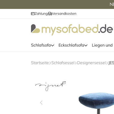
NE
Zahlung
Versandkosten
/
Schlafsofa
Eckschlafsofa
Liegen und
Startseite
Schlafsessel
Designersessel
JE