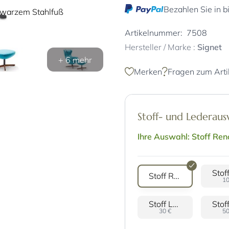
Bezahlen Sie in b
hwarzem Stahlfuß
Artikelnummer:
7508
Hersteller / Marke :
Signet
+ 6 mehr
Merken
Fragen zum Arti
Stoff- und Lederau
Ihre Auswahl: Stoff Ren
Stoff Reno
10
Stoff Lago
30 €
50