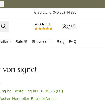
Beratung: 040 229 44 835
4.89/
5.00
eller
Sale %
Showrooms
Blog
FAQ
 signet in Leder mit Edelstahlfuß
Eleganter 
 von signet
.
ung bei Bestellung bis 18.08.26 (DE)
ochen Hersteller-Betriebsferien)