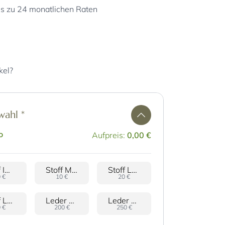
is zu 24 monatlichen Raten
kel?
swahl
*
o
Aufpreis:
0,00 €
Stoff Imola
Stoff Milan samtig
Stoff Lana Filz
 €
10 €
20 €
Stoff Locarno Bouclé
Leder Namibia
Leder Rancho
 €
200 €
250 €