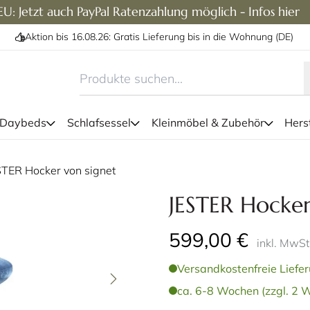
U: Jetzt auch PayPal Ratenzahlung möglich - Infos hier
Aktion bis 16.08.26: Gratis Lieferung bis in die Wohnung (DE)
 Daybeds
Schlafsessel
Kleinmöbel & Zubehör
Herst
STER Hocker von signet
Hocker der Serie JESTER von
JESTER Hocker
599,00 €
inkl. MwSt
Versandkostenfreie Liefer
ca. 6-8 Wochen (zzgl. 2 W