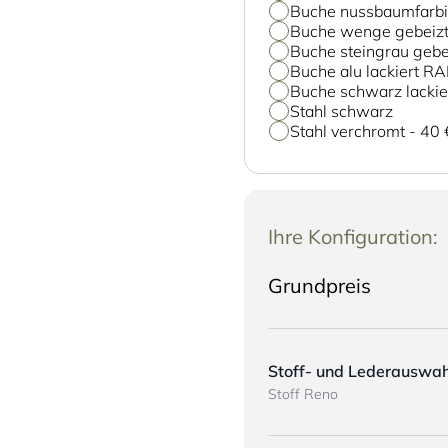
Buche nussbaumfarbig
Buche wenge gebeizt 
Buche steingrau gebei
Buche alu lackiert R
Buche schwarz lacki
Stahl schwarz
Stahl verchromt
-
40 
Ihre Konfiguration:
Grundpreis
Stoff- und Lederauswah
Stoff Reno