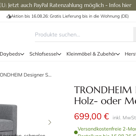
U: Jetzt auch PayPal Ratenzahlung möglich - Infos hier
Aktion bis 16.08.26: Gratis Lieferung bis in die Wohnung (DE)
 Daybeds
Schlafsessel
Kleinmöbel & Zubehör
Herst
Das TRONDHEIM Designer Sof
TRONDHEIM Designer Sessel mit Holz- oder Metallfüßen
Sitzer, 3-Si
TRONDHEIM De
Holz- oder Me
699,00 €
inkl. MwSt
Versandkostenfreie 2-Man
t geraden, schmalen