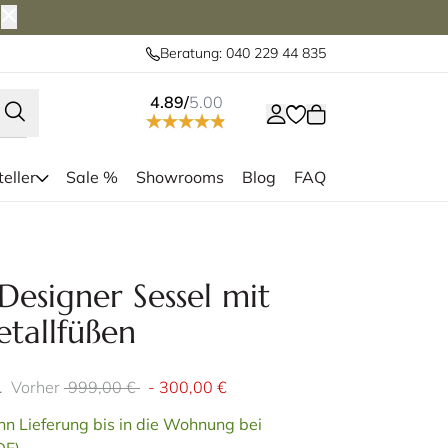
Beratung: 040 229 44 835
4.89/
5.00
eller
Sale %
Showrooms
Blog
FAQ
a gibt es auch als 2-Sitzer, 2,5-
Das TRONDHE
tzer und als Sessel
vers
signer Sessel mit
tallfüßen
.
Vorher
999,00 €
-
300,00 €
n Lieferung bis in die Wohnung bei