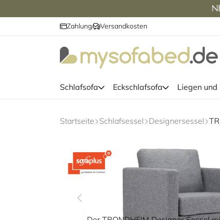
NE
Zahlung
Versandkosten
/
Schlafsofa
Eckschlafsofa
Liegen und
Startseite
Schlafsessel
Designersessel
Der TRONDHEIM Designer Sessel mi