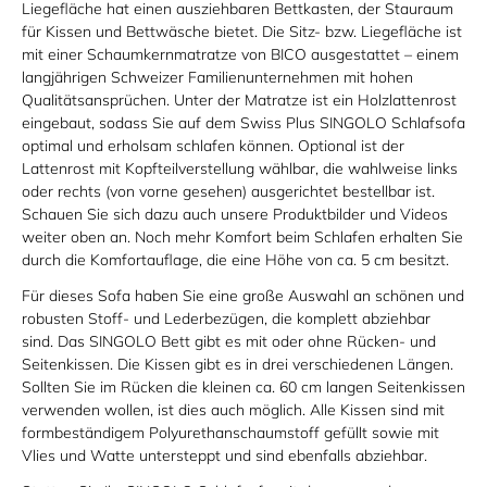
Liegefläche hat einen ausziehbaren Bettkasten, der Stauraum
für Kissen und Bettwäsche bietet. Die Sitz- bzw. Liegefläche ist
mit einer Schaumkernmatratze von BICO ausgestattet – einem
langjährigen Schweizer Familienunternehmen mit hohen
Qualitätsansprüchen. Unter der Matratze ist ein Holzlattenrost
eingebaut, sodass Sie auf dem Swiss Plus SINGOLO Schlafsofa
optimal und erholsam schlafen können. Optional ist der
Lattenrost mit Kopfteilverstellung wählbar, die wahlweise links
oder rechts (von vorne gesehen) ausgerichtet bestellbar ist.
Schauen Sie sich dazu auch unsere Produktbilder und Videos
weiter oben an. Noch mehr Komfort beim Schlafen erhalten Sie
durch die Komfortauflage, die eine Höhe von ca. 5 cm besitzt.
Für dieses Sofa haben Sie eine große Auswahl an schönen und
robusten Stoff- und Lederbezügen, die komplett abziehbar
sind. Das SINGOLO Bett gibt es mit oder ohne Rücken- und
Seitenkissen. Die Kissen gibt es in drei verschiedenen Längen.
Sollten Sie im Rücken die kleinen ca. 60 cm langen Seitenkissen
verwenden wollen, ist dies auch möglich. Alle Kissen sind mit
formbeständigem Polyurethanschaumstoff gefüllt sowie mit
Vlies und Watte untersteppt und sind ebenfalls abziehbar.