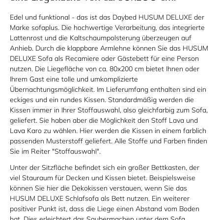
Edel und funktional - das ist das Daybed HUSUM DELUXE der
Marke sofaplus. Die hochwertige Verarbeitung, das integrierte
Lattenrost und die Kaltschaumpolsterung überzeugen auf
Anhieb. Durch die klappbare Armlehne können Sie das HUSUM
DELUXE Sofa als Recamiere oder Gästebett für eine Person
nutzen. Die Liegefläche von ca. 80x200 cm bietet Ihnen oder
Ihrem Gast eine tolle und umkomplizierte
Übernachtungsmöglichkeit. Im Lieferumfang enthalten sind ein
eckiges und ein rundes Kissen. Standardmäßig werden die
Kissen immer in Ihrer Stoffauswahl, also gleichfarbig zum Sofa,
geliefert. Sie haben aber die Möglichkeit den Stoff Lava und
Lava Karo zu wählen. Hier werden die Kissen in einem farblich
passenden Musterstoff geliefert. Alle Stoffe und Farben finden
Sie im Reiter "Stoffauswahl".
Unter der Sitzfläche befindet sich ein großer Bettkasten, der
viel Stauraum für Decken und Kissen bietet. Beispielsweise
können Sie hier die Dekokissen verstauen, wenn Sie das
HUSUM DELUXE Schlafsofa als Bett nutzen. Ein weiterer
positiver Punkt ist, dass die Liege einen Abstand vom Boden
hat. Dies erleichtert das Saubermachen unter dem Sofa