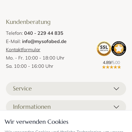
Kundenberatung
Telefon:
040 - 229 44 835
E-Mail:
info@mysofabed.de
Kontaktformular
Mo. - Fr. 10:00 - 18:00 Uhr
4.89/
5.00
Sa. 10:00 - 16:00 Uhr
Service
Liefer- und Versandkosten
Informationen
Zahlungsmöglichkeiten
Stoffprobenanfrage
Wir verwenden Cookies
Kontakt
Sicheres Einkaufen
Gutschein
Showrooms