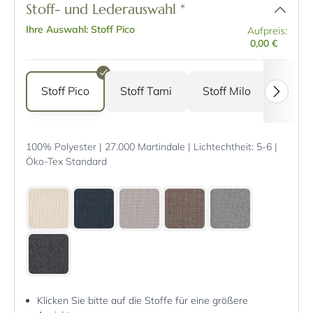
Stoff- und Lederauswahl
*
Ihre Auswahl: Stoff Pico
Aufpreis:
0,00 €
Stoff Pico
Stoff Tami
Stoff Milo
Stoff 
100% Polyester | 27.000 Martindale | Lichtechtheit: 5-6 |
Öko-Tex Standard
Klicken Sie bitte auf die Stoffe für eine größere