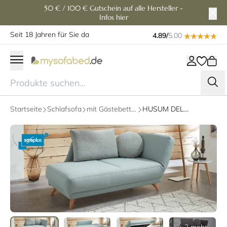
50 € / 100 € Gutschein auf alle Hersteller -
Infos hier
Seit 18 Jahren für Sie da
4.89/
5.00
Startseite
Schlafsofa
mit Gästebettfunktion
HUSUM DELUXE Daybed mit Bettkasten von sofaplus