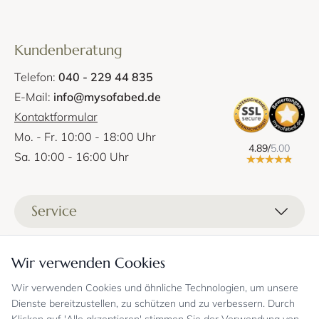
Kundenberatung
Telefon:
040 - 229 44 835
E-Mail:
info@mysofabed.de
Kontaktformular
Mo. - Fr. 10:00 - 18:00 Uhr
4.89/
5.00
Sa. 10:00 - 16:00 Uhr
Service
Liefer- und Versandkosten
Informationen
Wir verwenden Cookies
Zahlungsmöglichkeiten
Stoffprobenanfrage
Wir verwenden Cookies und ähnliche Technologien, um unsere
Kontakt
Sicheres Einkaufen
Gutschein
Dienste bereitzustellen, zu schützen und zu verbessern. Durch
Showrooms
Sicheres Einkaufen und Retoureninfo