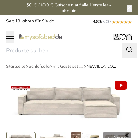
50 € / 100 € Gutschein auf alle Hersteller -
Infos hier
Seit 18 Jahren für Sie da
4.89/
5.00
Startseite
Schlafsofa
mit Gästebettfunktion
NEWILLA LOUNGER Eckschlafsofa mit Bettkasten von Innovation