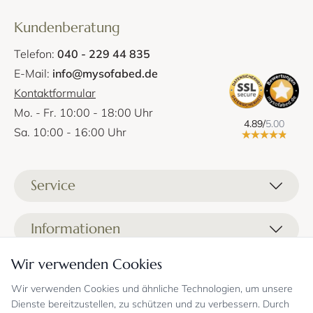
Kundenberatung
Telefon:
040 - 229 44 835
E-Mail:
info@mysofabed.de
Kontaktformular
Mo. - Fr. 10:00 - 18:00 Uhr
4.89/
5.00
Sa. 10:00 - 16:00 Uhr
Service
Liefer- und Versandkosten
Informationen
Zahlungsmöglichkeiten
Stoffprobenanfrage
Wir verwenden Cookies
Kontakt
Sicheres Einkaufen
Gutschein
Showrooms
Sicheres Einkaufen und Retoureninfo
Wir verwenden Cookies und ähnliche Technologien, um unsere
Datenschutz
Dienste bereitzustellen, zu schützen und zu verbessern. Durch
FAQ
Echte Kundenbewertungen