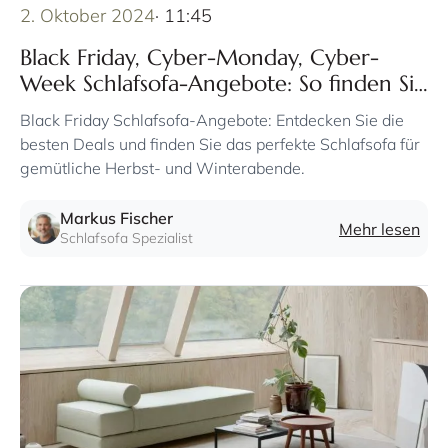
2. Oktober 2024
· 11:45
Black Friday, Cyber-Monday, Cyber-
Week Schlafsofa-Angebote: So finden Sie
am Black Friday das perfekte Schlafsofa
Black Friday Schlafsofa-Angebote: Entdecken Sie die
zum günstigen Preis
besten Deals und finden Sie das perfekte Schlafsofa für
gemütliche Herbst- und Winterabende.
Markus Fischer
Mehr lesen
Schlafsofa Spezialist