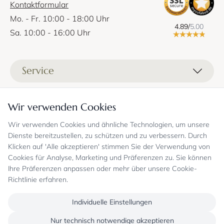
Kontaktformular
Mo. - Fr. 10:00 - 18:00 Uhr
4.89/
5.00
Sa. 10:00 - 16:00 Uhr
Service
Liefer- und Versandkosten
Informationen
Wir verwenden Cookies
Zahlungsmöglichkeiten
Stoffprobenanfrage
Wir verwenden Cookies und ähnliche Technologien, um unsere
Kontakt
Sicheres Einkaufen
Gutschein
Dienste bereitzustellen, zu schützen und zu verbessern. Durch
Showrooms
Sicheres Einkaufen und Retoureninfo
Klicken auf 'Alle akzeptieren' stimmen Sie der Verwendung von
Datenschutz
FAQ
Cookies für Analyse, Marketing und Präferenzen zu. Sie können
Echte Kundenbewertungen
Zahlungsarten
Allgemeine Geschäftsbedingungen
Jobs
Ihre Präferenzen anpassen oder mehr über unsere Cookie-
Überweisung erst kurz vor Lieferung
Widerrufsrecht, Widerrufsfolgen
Richtlinie erfahren.
Bekannt aus
Oder per PayPal (mit Käuferschutz)
Impressum
Newsletter
Sichere Zahlung mit SSL-Verschlüsselung
Blog
Individuelle Einstellungen
Folgen Sie uns
Onlineshop mit über 18 Jahren Erfahrung
Nur technisch notwendige akzeptieren