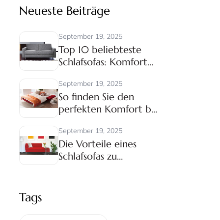
Neueste Beiträge
September 19, 2025
Top 10 beliebteste
Schlafsofas: Komfort
und Stil für Ihr
September 19, 2025
Zuhause
So finden Sie den
perfekten Komfort bei
Ihrem neuen Schlafsofa
September 19, 2025
Die Vorteile eines
Schlafsofas zu
Weihnachten für
Übernachtungsgäste
Tags