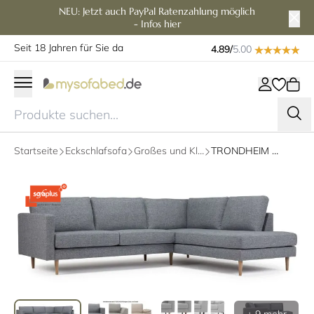
NEU: Jetzt auch PayPal Ratenzahlung möglich
- Infos hier
Seit 18 Jahren für Sie da
4.89/
5.00
Startseite
Eckschlafsofa
Großes und Kleines Ecksofa
TRONDHEIM Designer Ecksofa mit Eckanbau, Holz- oder Metallfüßen in verschiedenen Größen