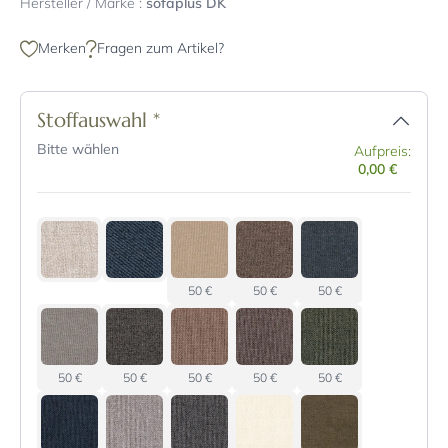
Hersteller / Marke :
sofaplus DK
Merken
Fragen zum Artikel?
Stoffauswahl
*
Bitte wählen
Aufpreis:
0,00 €
50 €
50 €
50 €
50 €
50 €
50 €
50 €
50 €