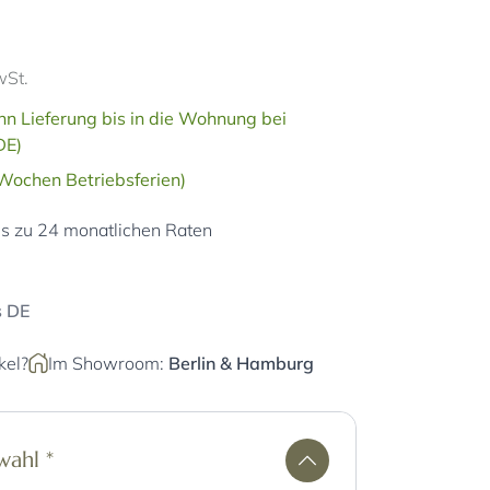
wSt.
n Lieferung bis in die Wohnung bei
DE)
 Wochen Betriebsferien)
is zu 24 monatlichen Raten
s DE
kel?
Im Showroom:
Berlin
&
Hamburg
swahl
*