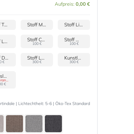
Aufpreis:
0,00 €
Stoff Tami
Stoff Milo
Stoff Lima
Stoff Cord
Stoff Wave
Stoff Lava
100 €
100 €
Stoff Doro
Stoff Lovo
Kunstleder Gava
0 €
300 €
300 €
Rindsleder 24
Sonderanfertigung
00 €
tindale | Lichtechtheit: 5-6 | Öko-Tex Standard