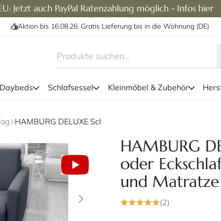
U: Jetzt auch PayPal Ratenzahlung möglich - Infos hier
Aktion bis 16.08.26: Gratis Lieferung bis in die Wohnung (DE)
 Daybeds
Schlafsessel
Kleinmöbel & Zubehör
Herst
Die Liegefläche beträgt ca.
Tag
HAMBURG DELUXE Schlafsessel oder Eckschlafsessel mit Lattenrost und Matratze von sofaplus
beq
HAMBURG DELU
oder Eckschlaf
und Matratze 
(2)