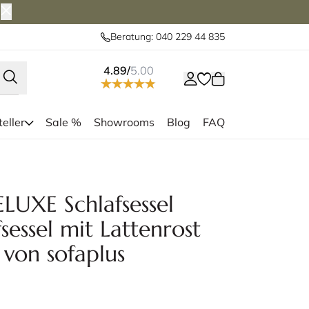
Beratung: 040 229 44 835
4.89/
5.00
eller
Sale %
Showrooms
Blog
FAQ
 75x200 cm und bietet einer Person
Die Unterfederu
uem Platz
XE Schlafsessel
sessel mit Lattenrost
von sofaplus