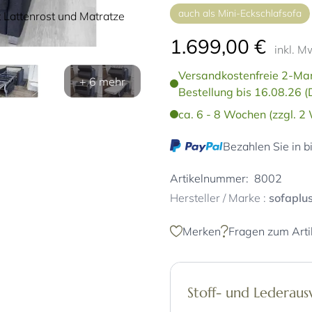
auch als Mini-Eckschlafsofa
Lattenrost und Matratze
1.699,00 €
inkl. M
Versandkostenfreie 2-Man
+ 6 mehr
Bestellung bis 16.08.26 (
ca. 6 - 8 Wochen (zzgl. 2
Bezahlen Sie in b
Artikelnummer:
8002
Hersteller / Marke :
sofaplu
Merken
Fragen zum Arti
Stoff- und Lederau