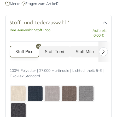
Merken
Fragen zum Artikel?
Stoff- und Lederauswahl
*
Ihre Auswahl: Stoff Pico
Aufpreis:
0,00 €
Stoff Pico
Stoff Tami
Stoff Milo
Stoff 
100% Polyester | 27.000 Martindale | Lichtechtheit: 5-6 |
Öko-Tex Standard