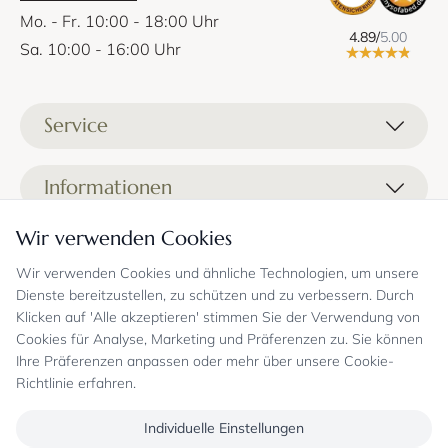
Mo. - Fr. 10:00 - 18:00 Uhr
4.89/
5.00
Sa. 10:00 - 16:00 Uhr
Service
Liefer- und Versandkosten
Informationen
Zahlungsmöglichkeiten
Stoffprobenanfrage
Wir verwenden Cookies
Kontakt
Sicheres Einkaufen
Gutschein
Showrooms
Sicheres Einkaufen und Retoureninfo
Wir verwenden Cookies und ähnliche Technologien, um unsere
Datenschutz
Dienste bereitzustellen, zu schützen und zu verbessern. Durch
FAQ
Echte Kundenbewertungen
Zahlungsarten
Allgemeine Geschäftsbedingungen
Klicken auf 'Alle akzeptieren' stimmen Sie der Verwendung von
Jobs
Überweisung erst kurz vor Lieferung
Widerrufsrecht, Widerrufsfolgen
Cookies für Analyse, Marketing und Präferenzen zu. Sie können
Bekannt aus
Oder per PayPal (mit Käuferschutz)
Impressum
Ihre Präferenzen anpassen oder mehr über unsere Cookie-
Newsletter
Sichere Zahlung mit SSL-Verschlüsselung
Blog
Richtlinie erfahren.
Folgen Sie uns
Onlineshop mit über 18 Jahren Erfahrung
Individuelle Einstellungen