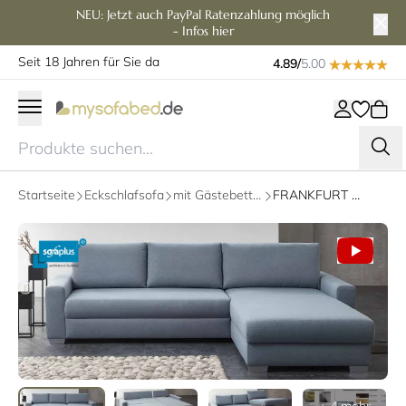
NEU: Jetzt auch PayPal Ratenzahlung möglich
- Infos hier
Seit 18 Jahren für Sie da
4.89/
5.00
Startseite
Eckschlafsofa
mit Gästebettfunktion
FRANKFURT DELUXE Schlafsofa mit Longchair von sofaplus