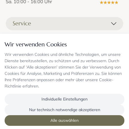
Sa. 10:00 - 16:00 Uhr
Service
Liefer- und Versandkosten
Informationen
Wir verwenden Cookies
Zahlungsmöglichkeiten
Stoffprobenanfrage
Wir verwenden Cookies und ähnliche Technologien, um unsere
Kontakt
Sicheres Einkaufen
Gutschein
Dienste bereitzustellen, zu schützen und zu verbessern. Durch
Showrooms
Sicheres Einkaufen und Retoureninfo
Klicken auf 'Alle akzeptieren' stimmen Sie der Verwendung von
Datenschutz
FAQ
Cookies für Analyse, Marketing und Präferenzen zu. Sie können
Echte Kundenbewertungen
Zahlungsarten
Allgemeine Geschäftsbedingungen
Jobs
Ihre Präferenzen anpassen oder mehr über unsere Cookie-
Überweisung erst kurz vor Lieferung
Widerrufsrecht, Widerrufsfolgen
Richtlinie erfahren.
Bekannt aus
Oder per PayPal (mit Käuferschutz)
Impressum
Newsletter
Sichere Zahlung mit SSL-Verschlüsselung
Blog
Individuelle Einstellungen
Folgen Sie uns
Onlineshop mit über 18 Jahren Erfahrung
Nur technisch notwendige akzeptieren
Alle auswählen