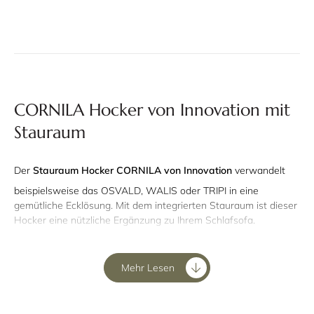
CORNILA Hocker von Innovation mit
Stauraum
Der
Stauraum Hocker CORNILA von Innovation
verwandelt
beispielsweise das OSVALD, WALIS oder TRIPI in eine
gemütliche Ecklösung. Mit dem integrierten Stauraum ist dieser
Hocker eine nützliche Ergänzung zu Ihrem Schlafsofa.
Der CORNILA Hocker von Innovation
Mehr Lesen
besitzt einen praktischen Stauraum
für z.B. Ihre Bettwäsche