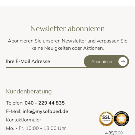
Mit dem Gasfeder Hebemechanismus lässt sich der Hocker
einfach öffnen. Für den Designerhocker CORNILA stehen Ihnen
neben zwei regulären Stoffen (mit kürzerer Lieferzeit) auch
eine große Auswahl an Stoffen der aktuellen Istyle-
Newsletter abonnieren
Stoffkollektion als Sonderanfertigung zur Verfügung.
Abonnieren Sie unseren Newsletter und verpassen Sie
keine Neuigkeiten oder Aktionen.
Abonnieren
Kundenberatung
Telefon:
040 - 229 44 835
E-Mail:
info@mysofabed.de
Kontaktformular
Mo. - Fr. 10:00 - 18:00 Uhr
4.89/
5.00