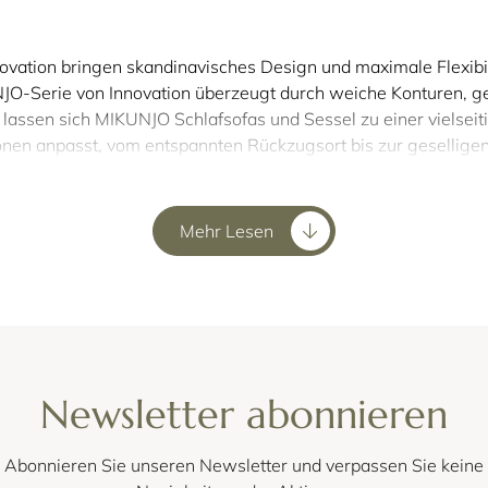
ovation bringen skandinavisches Design und maximale Flexib
NJO-Serie von Innovation überzeugt durch weiche Konturen, g
assen sich MIKUNJO Schlafsofas und Sessel zu einer vielseit
tionen anpasst, vom entspannten Rückzugsort bis zur gesellige
it im Fokus
Mehr Lesen
 Liegefunktion (Liegefläche pro Sessel: ca. 90x120 cm) sind
 eine flexible Kombination der einzelnen Elemente. Dadurch 
 von ca. 120x200 cm nutzen. Verstellbare Rückenlehnen ermögli
t für Lounge-Momente.
ortorientierte Konstruktion. Die hochwertige Nosagfederung,
tliche Faktoren, die ein angenehmes Sitz- und Liegegefühl g
Newsletter abonnieren
fsofa-Serie von Innovation die 
Abonnieren Sie unseren Newsletter und verpassen Sie keine