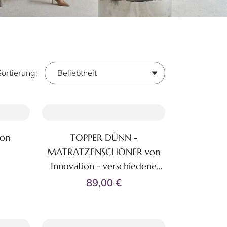
Sortierung:
von
TOPPER DÜNN -
Zum Produkt
MATRATZENSCHONER von
37
Innovation - verschiedene
Größen
89,00 €