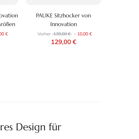
ovation
PAUKE Sitzhocker von
Zum Produkt
Größen
Innovation
49
+39
00 €
Vorher
139,00 €
-
10,00 €
129,00 €
res Design für