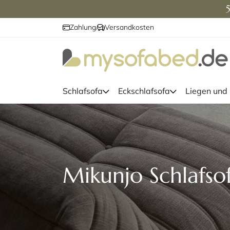
5
Zahlung
Versandkosten
/
Schlafsofa
Eckschlafsofa
Liegen und
Mikunjo Schlafsof