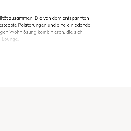
ilität zusammen. Die von dem entspannten
esteppte Polsterungen und eine einladende
igen Wohnlösung kombinieren, die sich
n Lounge.
 konsequent auf Wandelbarkeit ausgelegt.
lässt sich das MIKUNJO als Sofa, Daybed,
chen zwei Sitzpositionen: aufrecht für
 der mehrschichtige Schaumaufbau und die
ewährleisten.
richtige Wahl ist