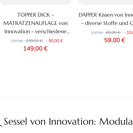
TOPPER DICK -
DAPPER Kissen von Inn
Zum Produkt
Zum Produkt
MATRATZENAUFLAGE von
- diverse Stoffe und 
+
Innovation - verschiedene
Vorher
69,00 €
-
10,
Größen
59,00 €
Vorher
199,00 €
-
50,00 €
149,00 €
Sessel von Innovation: Modula