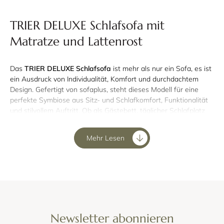
TRIER DELUXE Schlafsofa mit
Matratze und Lattenrost
Das
TRIER DELUXE Schlafsofa
ist mehr als nur ein Sofa, es ist
ein Ausdruck von Individualität, Komfort und durchdachtem
Design. Gefertigt von sofaplus, steht dieses Modell für eine
perfekte Symbiose aus Sitz- und Schlafkomfort, Funktionalität
und stilvollem Auftritt. Ob als Gästebett, täglicher Schlafplatz
oder Relaxzone, das TRIER DELUXE Schlafsofapasst sich Ihrem
Leben an.
Mehr Lesen
Schlafsofa als Dauerschläfer - Höchste
Ansprüche an Design und Komfort
Dank seiner
hochwertigen und 20 cm hohen Matratze in
Kombination mit einem stabilen Lattenrost
bietet das TRIER
DELUXE einen Schlafkomfort, der sich mit einem
Newsletter abonnieren
herkömmlichen Bett messen kann. Der einfache und leichte