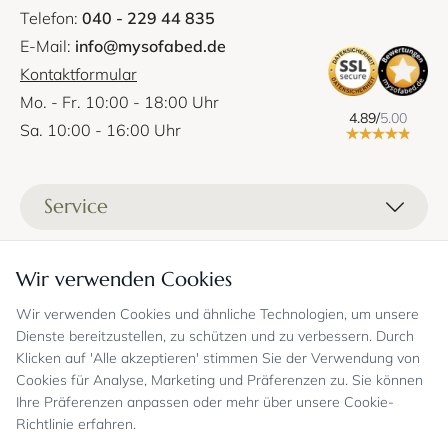
Telefon:
040 - 229 44 835
E-Mail:
info@mysofabed.de
Kontaktformular
Mo. - Fr. 10:00 - 18:00 Uhr
4.89/
5.00
Sa. 10:00 - 16:00 Uhr
Service
Liefer- und Versandkosten
Informationen
Wir verwenden Cookies
Zahlungsmöglichkeiten
Stoffprobenanfrage
Wir verwenden Cookies und ähnliche Technologien, um unsere
Kontakt
Sicheres Einkaufen
Gutschein
Dienste bereitzustellen, zu schützen und zu verbessern. Durch
Showrooms
Sicheres Einkaufen und Retoureninfo
Klicken auf 'Alle akzeptieren' stimmen Sie der Verwendung von
Datenschutz
FAQ
Cookies für Analyse, Marketing und Präferenzen zu. Sie können
Echte Kundenbewertungen
Zahlungsarten
Allgemeine Geschäftsbedingungen
Jobs
Ihre Präferenzen anpassen oder mehr über unsere Cookie-
Überweisung erst kurz vor Lieferung
Widerrufsrecht, Widerrufsfolgen
Richtlinie erfahren.
Bekannt aus
Oder per PayPal (mit Käuferschutz)
Impressum