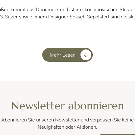
en kommt aus Dänemark und ist im skandinavischen Stil g
 3-Sitzer sowie einem Designer Sessel. Gepolstert sind di
er Sofa mit Holzfüßen aus mass
Mehr Lesen
r helle Holzfüße aus Eiche und kann entweder mit gemütlic
tellt werden. Die Holzarmlehnen sind in der Mitte aus eine
gt. Suchen Sie sich aus der großen Stoff- und Lederauswahl d
Sofas oder Sesseln gibt es auch den KOPENHAGEN Hocker, der
Newsletter abonnieren
 integrieren lässt.
Abonnieren Sie unseren Newsletter und verpassen Sie keine
Neuigkeiten oder Aktionen.