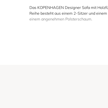
Das KOPENHAGEN Designer Sofa mit Holzfüß
Reihe besteht aus einem 2-Sitzer und einem
einem angenehmen Polsterschaum.
Das KOPENHAGEN Design
großer Farbauswahl.
Das KOPENHAGEN Designer Sofa besitzt imme
KOPENHAGEN OAK Sofa mit Holzarmlehnen bes
wie die Füße, aus hellem Eichenholz geferti
aus.
Tipp: Passend zu den KOPENHAGEN Designer 
skandinavische KOPENHAGEN Wohnlandschaft