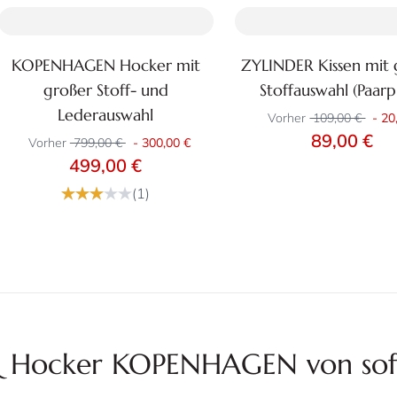
KOPENHAGEN Hocker mit
ZYLINDER Kissen mit 
Zum Produkt
Zum Produkt
großer Stoff- und
Stoffauswahl (Paarpr
+29
Lederauswahl
Vorher
109,00 €
-
20
89,00 €
Vorher
799,00 €
-
300,00 €
499,00 €
(1)
l & Hocker KOPENHAGEN von sof