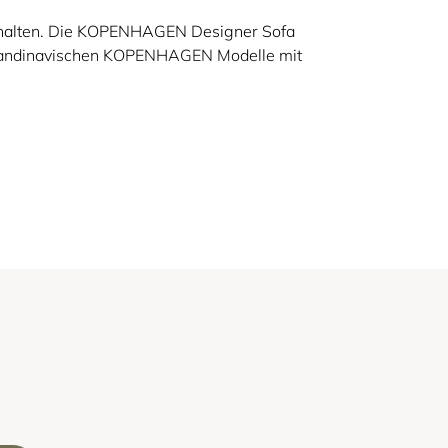
ehalten. Die KOPENHAGEN Designer Sofa
e skandinavischen KOPENHAGEN Modelle mit
ivem Eichenholz und
hen Polsterarmlehnen oder als
m Flechtmuster aus Rattan bespannt und,
en passenden Stoff für Ihre Wohnlandschaft
 sich als weitere Sitzgelegenheit in Ihre