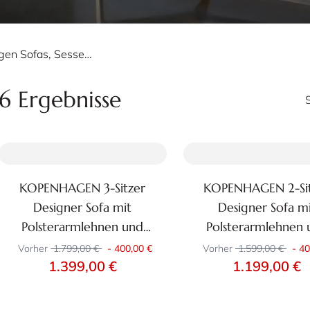
Kopenhagen Sofas, Sessel & Hocker
6 Ergebnisse
KOPENHAGEN 3-Sitzer
KOPENHAGEN 2-Si
Zum Produkt
Zum Produkt
Designer Sofa mit
Designer Sofa m
+29
+
Polsterarmlehnen und
Polsterarmlehnen 
Holzfüßen
Holzfüßen
Vorher
1.799,00 €
-
400,00 €
Vorher
1.599,00 €
-
40
1.399,00 €
1.199,00 €