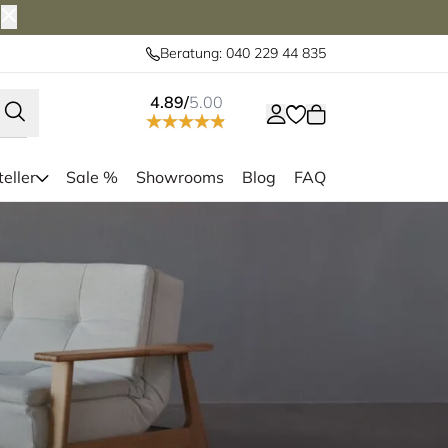
Beratung: 040 229 44 835
4.89/
5.00
eller
Sale %
Showrooms
Blog
FAQ