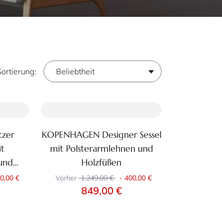
Sortierung:
tzer
KOPENHAGEN Designer Sessel
Zum Produkt
it
mit Polsterarmlehnen und
29
+29
und
Holzfüßen
0,00 €
Vorher
1.249,00 €
-
400,00 €
849,00 €