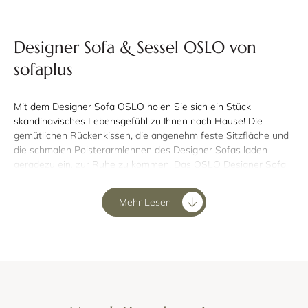
Designer Sofa & Sessel OSLO von
sofaplus
Mit dem Designer Sofa OSLO holen Sie sich ein Stück
skandinavisches Lebensgefühl zu Ihnen nach Hause! Die
gemütlichen Rückenkissen, die angenehm feste Sitzfläche und
die schmalen Polsterarmlehnen des Designer Sofas laden
geradezu ein, zur Ruhe zu kommen. Das OSLO Designer Sofa
gibt es in vier verschiedenen Ausführungen: Als 2-Sitzer, 2,5-
Sitzer oder 3-Sitzer Designer Sofa oder sogar als Designer
Mehr Lesen
Sessel.
Das OSLO Designer Sofa mit
schmalen Armlehnen, runden
Seitenkissen und dunklen Holzfüßen.
Das Designer Sofa OSLO ist in vielen verschiedenen Stoffen