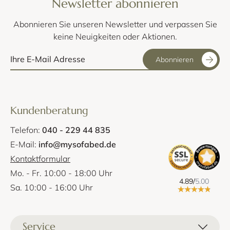
Newsletter abonnieren
und Ledervarianten erhältlich. Suchen Sie sich aus der Auswahl
des dänischen Herstellers Ihren Lieblingsstoff aus, um das
Abonnieren Sie unseren Newsletter und verpassen Sie
Designer Sofa passend zu Ihrer Wohnlandschaft zu
keine Neuigkeiten oder Aktionen.
konfigurieren. Die dunklen Holzfüße sind aus Eichenholz
gefertigt und machen das elegante, skandinavische Design der
Abonnieren
Designer Couch perfekt.
Kundenberatung
Telefon:
040 - 229 44 835
E-Mail:
info@mysofabed.de
Kontaktformular
Mo. - Fr. 10:00 - 18:00 Uhr
4.89/
5.00
Sa. 10:00 - 16:00 Uhr
Service