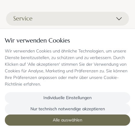
Service
Liefer- und Versandkosten
Informationen
Wir verwenden Cookies
Zahlungsmöglichkeiten
Stoffprobenanfrage
Wir verwenden Cookies und ähnliche Technologien, um unsere
Kontakt
Sicheres Einkaufen
Gutschein
Dienste bereitzustellen, zu schützen und zu verbessern. Durch
Showrooms
Sicheres Einkaufen und Retoureninfo
Klicken auf 'Alle akzeptieren' stimmen Sie der Verwendung von
Datenschutz
FAQ
Cookies für Analyse, Marketing und Präferenzen zu. Sie können
Echte Kundenbewertungen
Zahlungsarten
Allgemeine Geschäftsbedingungen
Jobs
Ihre Präferenzen anpassen oder mehr über unsere Cookie-
Überweisung erst kurz vor Lieferung
Widerrufsrecht, Widerrufsfolgen
Richtlinie erfahren.
Bekannt aus
Oder per PayPal (mit Käuferschutz)
Impressum
Newsletter
Sichere Zahlung mit SSL-Verschlüsselung
Blog
Individuelle Einstellungen
Folgen Sie uns
Onlineshop mit über 18 Jahren Erfahrung
Nur technisch notwendige akzeptieren
Alle auswählen
Copyright © mysofabed GmbH - Alle Rechte vorbehalten
Alle Preise in € inkl. 19 % gesetzl. Mehrwertsteuer