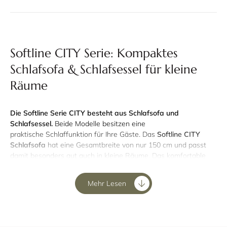
Softline CITY Serie: Kompaktes
Schlafsofa & Schlafsessel für kleine
Räume
Die Softline Serie CITY besteht aus Schlafsofa und
Schlafsessel.
Beide Modelle besitzen eine
praktische Schlaffunktion für Ihre Gäste. Das
Softline CITY
Schlafsofa
hat eine Gesamtbreite von nur 150 cm und passt
damit besonders gut auch in kleine Räume. Das komfortable
CITY Schlafsofa können Sie als Gästebett für 2 Personen
anbieten, mit einer Liegefläche von ca. 148x200 cm. Bei der
Mehr Lesen
Klappfunktion vom CITY Schlafsofa können Sie die geteilte
Rückenlehne in 8 Stufen getrennt voneinander einstellen, ganz
nach Ihrem Bedarf.