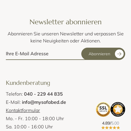
CITY gibt es auch als Schlafsessel mit einer Gästebettfunktion
für 1 Person. Mit der Gesamtbreite von nur ca. 75 cm und einer
Liegefläche von ca. 73x200 cm passt auch der Softline CITY
Sessel mit Klappfunktion ideal in kleine Zimmer. Für die CITY
Newsletter abonnieren
Möbelserie stehen Ihnen zwei Stoffkollektionen zur Verfügung.
Zum einen die reguläre Stoffkollektion von Softline, z.B. mit dem
Abonnieren Sie unseren Newsletter und verpassen Sie
Wollstoff Filz oder dem grob gewebtem Stoff Nordic. Zum
keine Neuigkeiten oder Aktionen.
anderen gibt es die CITY Schlafmöbel auch mit den exklusiven
Stoffen der Marke Kvadrat.
Abonnieren
Kundenberatung
Telefon:
040 - 229 44 835
E-Mail:
info@mysofabed.de
Kontaktformular
Mo. - Fr. 10:00 - 18:00 Uhr
4.89/
5.00
Sa. 10:00 - 16:00 Uhr