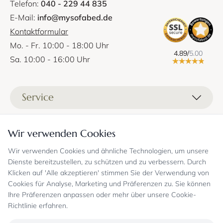
Telefon:
040 - 229 44 835
Wählen Sie aus einer großen Auswahl an edlen Softline-
Stoffen oder den
Premium-KVADRAT-Stoffen
Ihren
E-Mail:
info@mysofabed.de
persönlichen Favoriten für die MADISON-Serie von Softline.
Kontaktformular
Weitere beliebte Schlafsofa-Modelle:
Mo. - Fr. 10:00 - 18:00 Uhr
4.89/
5.00
Sa. 10:00 - 16:00 Uhr
CozyPad Schlafsofa & Schlafsessel
LUBI Schlafsofa - Daybed von Softline
CORD Schlafsofa und Schlafsessel von Softline
Service
Softline
Alle Schlafsofa-Modelle von Softline
finden Sie hier:
Schlafsofa
Liefer- und Versandkosten
Informationen
Wir verwenden Cookies
Zahlungsmöglichkeiten
Stoffprobenanfrage
Wir verwenden Cookies und ähnliche Technologien, um unsere
Kontakt
Sicheres Einkaufen
Gutschein
Dienste bereitzustellen, zu schützen und zu verbessern. Durch
Showrooms
Sicheres Einkaufen und Retoureninfo
Klicken auf 'Alle akzeptieren' stimmen Sie der Verwendung von
Datenschutz
FAQ
Cookies für Analyse, Marketing und Präferenzen zu. Sie können
Echte Kundenbewertungen
Zahlungsarten
Allgemeine Geschäftsbedingungen
Jobs
Ihre Präferenzen anpassen oder mehr über unsere Cookie-
Überweisung erst kurz vor Lieferung
Widerrufsrecht, Widerrufsfolgen
Richtlinie erfahren.
Bekannt aus
Oder per PayPal (mit Käuferschutz)
Impressum
Newsletter
Sichere Zahlung mit SSL-Verschlüsselung