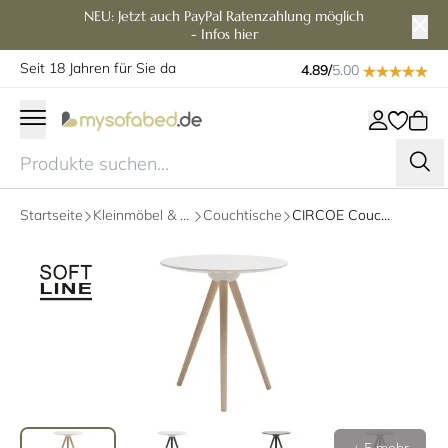
NEU: Jetzt auch PayPal Ratenzahlung möglich
- Infos hier
Seit 18 Jahren für Sie da
4.89/
5.00
Startseite
Kleinmöbel & Zubehör
Couchtische
CIRCOE Couchtisch, Beistelltisch von Softline