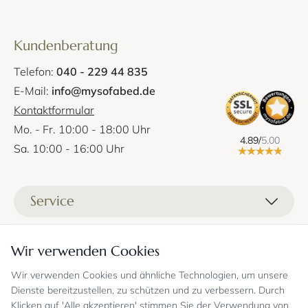
Kundenberatung
Telefon:
040 - 229 44 835
E-Mail:
info@mysofabed.de
Kontaktformular
Mo. - Fr. 10:00 - 18:00 Uhr
4.89/
5.00
Sa. 10:00 - 16:00 Uhr
Service
Liefer- und Versandkosten
Informationen
Wir verwenden Cookies
Zahlungsmöglichkeiten
Stoffprobenanfrage
Wir verwenden Cookies und ähnliche Technologien, um unsere
Kontakt
Sicheres Einkaufen
Gutschein
Dienste bereitzustellen, zu schützen und zu verbessern. Durch
Showrooms
Sicheres Einkaufen und Retoureninfo
Klicken auf 'Alle akzeptieren' stimmen Sie der Verwendung von