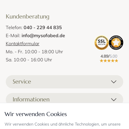
Kundenberatung
Telefon:
040 - 229 44 835
E-Mail:
info@mysofabed.de
Kontaktformular
Mo. - Fr. 10:00 - 18:00 Uhr
4.89/
5.00
Sa. 10:00 - 16:00 Uhr
Service
Liefer- und Versandkosten
Informationen
Zahlungsmöglichkeiten
Stoffprobenanfrage
Wir verwenden Cookies
Kontakt
Sicheres Einkaufen
Gutschein
Showrooms
Sicheres Einkaufen und Retoureninfo
Wir verwenden Cookies und ähnliche Technologien, um unsere
Datenschutz