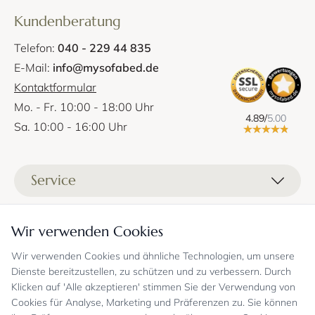
Kundenberatung
Telefon:
040 - 229 44 835
E-Mail:
info@mysofabed.de
Kontaktformular
Mo. - Fr. 10:00 - 18:00 Uhr
4.89/
5.00
Sa. 10:00 - 16:00 Uhr
Service
Liefer- und Versandkosten
Informationen
Wir verwenden Cookies
Zahlungsmöglichkeiten
Stoffprobenanfrage
Wir verwenden Cookies und ähnliche Technologien, um unsere
Kontakt
Sicheres Einkaufen
Gutschein
Dienste bereitzustellen, zu schützen und zu verbessern. Durch
Showrooms
Sicheres Einkaufen und Retoureninfo
Klicken auf 'Alle akzeptieren' stimmen Sie der Verwendung von
Datenschutz
FAQ
Cookies für Analyse, Marketing und Präferenzen zu. Sie können
Echte Kundenbewertungen
Zahlungsarten
Allgemeine Geschäftsbedingungen