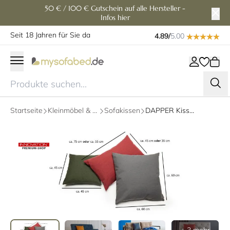
50 € / 100 € Gutschein auf alle Hersteller -
Infos hier
Seit 18 Jahren für Sie da
4.89/
5.00
Startseite
Kleinmöbel & Zubehör
Sofakissen
DAPPER Kissen von Innovation - diverse Stoffe und Größen