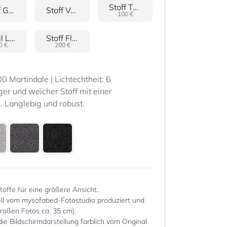
Stoff Terra
Stoff Gala
Stoff Velour
100 €
Textil Leder
Stoff Flower
0 €
200 €
 Martindale | Lichtechtheit: 6
er und weicher Stoff mit einer
 Langlebig und robust.
Stoffe für eine größere Ansicht.
iell vom mysofabed-Fotostudio produziert und
großen Fotos ca. 35 cm).
die Bildschirmdarstellung farblich vom Original