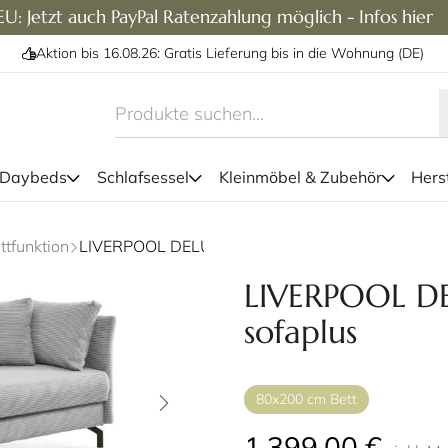
U: Jetzt auch PayPal Ratenzahlung möglich - Infos hier
Aktion bis 16.08.26: Gratis Lieferung bis in die Wohnung (DE)
 Daybeds
Schlafsessel
Kleinmöbel & Zubehör
Herst
Daybed mit großem innenb
ttfunktion
LIVERPOOL DELUXE Einzelliege von sofaplus
Si
LIVERPOOL DE
sofaplus
80x200 cm Bett
1.399,00 €