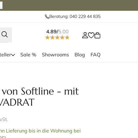
Beratung: 040 229 44 835
4.89/
5.00
eller
Sale %
Showrooms
Blog
FAQ
mit niedriger Rückenlehne
Der BASKET 
von Softline - mit
KVADRAT
wSt.
n Lieferung bis in die Wohnung bei