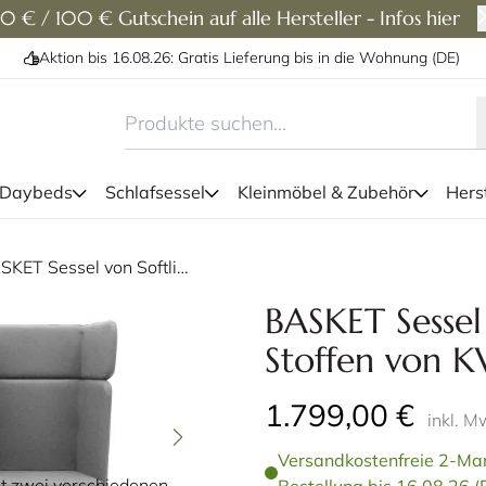
0 € / 100 € Gutschein auf alle Hersteller - Infos hier
Aktion bis 16.08.26: Gratis Lieferung bis in die Wohnung (DE)
 Daybeds
Schlafsessel
Kleinmöbel & Zubehör
Herst
BASKET Sessel von Softline - mit Stoffen von KVADRAT
Der BASKET Sessel 
BASKET Sessel 
Stoffen von 
1.799,00 €
inkl. M
Versandkostenfreie 2-Man
it zwei verschiedenen