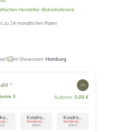
DE)
Wochen Hersteller-Betriebsferien)
is zu 24 monatlichen Raten
kel?
Im Showroom:
Hamburg
wahl
*
Remix 3
Aufpreis:
0,00 €
Kvadrat Divina 3
Kvadrat Divina Melange 3
Kvadrat Hallingdal 65
Sonderanfertigung
Sonderanfertigung
Sonderanfertigung
0 €
400 €
400 €