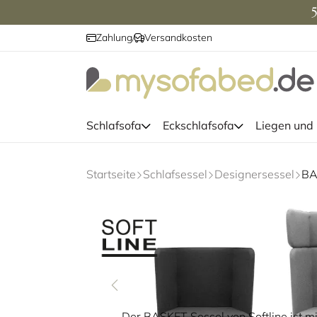
5
Zahlung
Versandkosten
/
Schlafsofa
Eckschlafsofa
Liegen und
Startseite
Schlafsessel
Designersessel
Der BASKET Sessel von Softline ist m