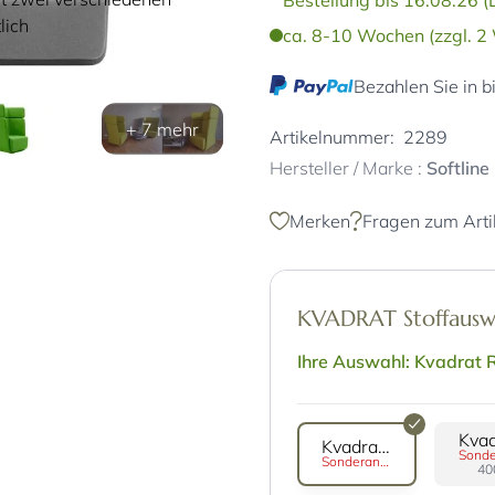
Bestellung bis 16.08.26 (
lich
ca. 8-10 Wochen (zzgl. 2 
Bezahlen Sie in b
+ 7 mehr
Artikelnummer:
2289
Hersteller / Marke :
Softline
Merken
Fragen zum Arti
KVADRAT Stoffaus
Ihre Auswahl: Kvadrat 
Kvadrat Remix 3
Sonderanfertigung
40