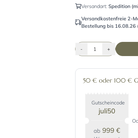
Versandart:
Spedition (m
Versandkostenfreie 2-Ma
Bestellung bis 16.08.26 
-
+
50 € oder 100 € Gut
Gutscheincode
juli50
Od
999 €
ab