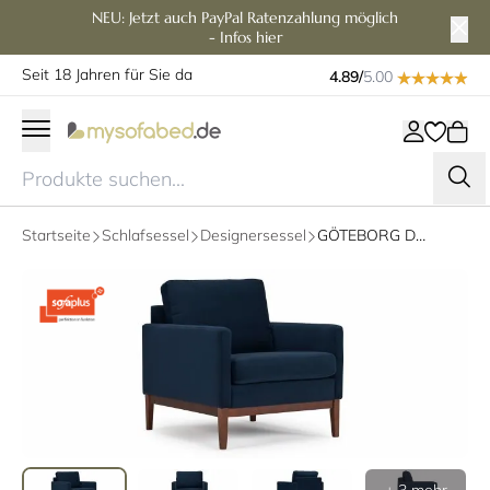
NEU: Jetzt auch PayPal Ratenzahlung möglich
- Infos hier
Seit 18 Jahren für Sie da
4.89/
5.00
Startseite
Schlafsessel
Designersessel
GÖTEBORG Designer Sessel mit Polsterarmlehnen und Holzfüßen