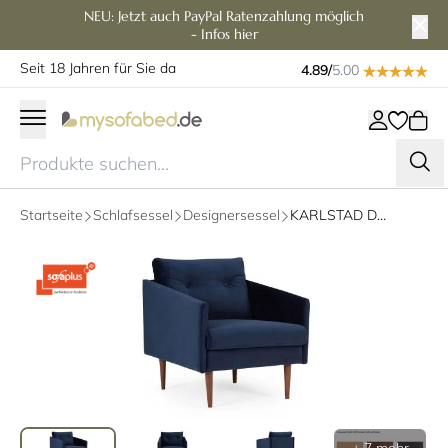
NEU: Jetzt auch PayPal Ratenzahlung möglich
- Infos hier
Seit 18 Jahren für Sie da
4.89/
5.00
Startseite
Schlafsessel
Designersessel
KARLSTAD Designer Sessel mit Polsterarmlehnen und versteppten Rückenkissen