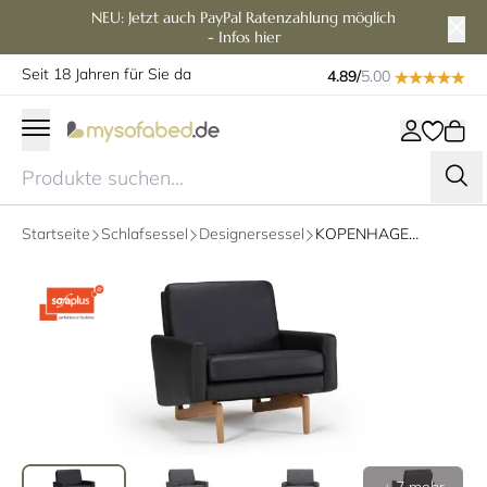
NEU: Jetzt auch PayPal Ratenzahlung möglich
- Infos hier
Seit 18 Jahren für Sie da
4.89/
5.00
Startseite
Schlafsessel
Designersessel
KOPENHAGEN Designer Sessel mit Polsterarmlehnen und Holzfüßen