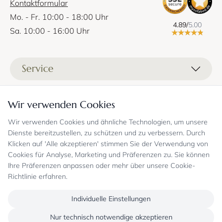
Kontaktformular
Mo. - Fr. 10:00 - 18:00 Uhr
4.89/
5.00
Sa. 10:00 - 16:00 Uhr
Service
Liefer- und Versandkosten
Informationen
Wir verwenden Cookies
Zahlungsmöglichkeiten
Stoffprobenanfrage
Wir verwenden Cookies und ähnliche Technologien, um unsere
Kontakt
Sicheres Einkaufen
Gutschein
Dienste bereitzustellen, zu schützen und zu verbessern. Durch
Showrooms
Sicheres Einkaufen und Retoureninfo
Klicken auf 'Alle akzeptieren' stimmen Sie der Verwendung von
Datenschutz
FAQ
Cookies für Analyse, Marketing und Präferenzen zu. Sie können
Echte Kundenbewertungen
Zahlungsarten
Allgemeine Geschäftsbedingungen
Jobs
Ihre Präferenzen anpassen oder mehr über unsere Cookie-
Überweisung erst kurz vor Lieferung
Widerrufsrecht, Widerrufsfolgen
Richtlinie erfahren.
Bekannt aus
Oder per PayPal (mit Käuferschutz)
Impressum
Newsletter
Sichere Zahlung mit SSL-Verschlüsselung
Blog
Individuelle Einstellungen
Folgen Sie uns
Onlineshop mit über 18 Jahren Erfahrung
Nur technisch notwendige akzeptieren