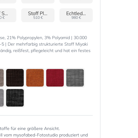
Stoff Sole
Stoff Plain
Echtleder Panama
0 €
510 €
980 €
e, 21% Polypropylen, 3% Polyamid | 30.000
4-5 | Der mehrfarbig strukturierte Stoff Miyaki
ändig, reißfest, pflegeleicht und hat ein festes
Stoffe für eine größere Ansicht.
iell vom mysofabed-Fotostudio produziert und