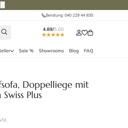
Beratung: 040 229 44 835
4.89/
5.00
eller
Sale %
Showrooms
Blog
FAQ
oppelbett finden bis zu 2 Personen
Die DOPPIO Sch
zum Schlafen
Matratzen biet
sofa, Doppelliege mit
 Swiss Plus
wSt.