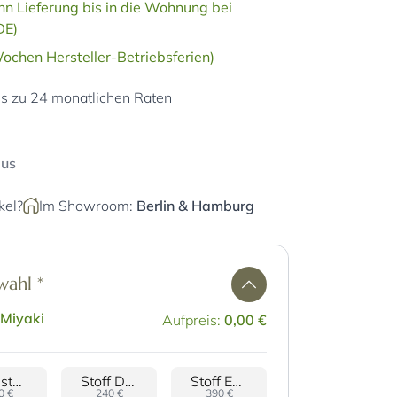
n Lieferung bis in die Wohnung bei
DE)
ochen Hersteller-Betriebsferien)
is zu 24 monatlichen Raten
lus
kel?
Im Showroom:
Berlin
&
Hamburg
swahl
*
 Miyaki
Aufpreis:
0,00 €
Wollstoff Zen
Stoff Darwin
Stoff East
0 €
240 €
390 €