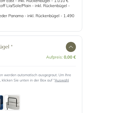
off East - inkl. Rückenbügel
-
1.010 €
off Lia/Sole/Plain - inkl. Rückenbügel
-
eder Panama - inkl. Rückenbügel
-
1.490
bügel
*
Aufpreis:
0,00 €
en werden automatisch ausgegraut. Um Ihre
klicken Sie unten in der Box auf "
Auswahl