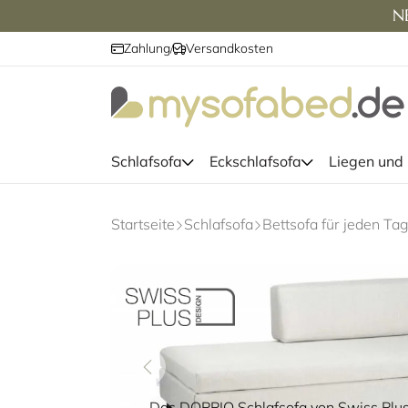
NE
Zahlung
Versandkosten
/
Schlafsofa
Eckschlafsofa
Liegen und
Startseite
Schlafsofa
Bettsofa für jeden Ta
Das DOPPIO Schlafsofa von Swiss Plus 