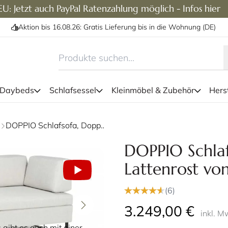
U: Jetzt auch PayPal Ratenzahlung möglich - Infos hier
Aktion bis 16.08.26: Gratis Lieferung bis in die Wohnung (DE)
 Daybeds
Schlafsessel
Kleinmöbel & Zubehör
Herst
Auf dem Swiss Plus DOPPIO D
g
DOPPIO Schlafsofa, Doppelliege mit Lattenrost von Swiss Plus
Platz 
DOPPIO Schlaf
Lattenrost von
(6)
3.249,00 €
inkl. M
gibt es auch mit einer