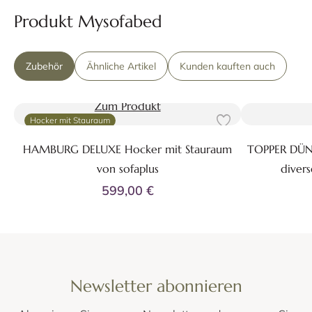
Produkt Mysofabed
Zubehör
Ähnliche Artikel
Kunden kauften auch
Zum Produkt
Hocker mit Stauraum
HAMBURG DELUXE Hocker mit Stauraum
TOPPER DÜ
von sofaplus
diver
599,00 €
Newsletter abonnieren